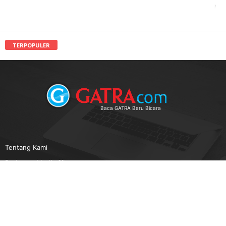
TERPOPULER
Baca GATRA Baru Bicara
Tentang Kami
Pedoman Media Siber
Karir
Beriklan
Disclaimer