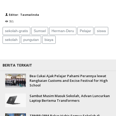
Editor: Tasmalinda
785
sekolah-gratis
Sumsel
Herman-Deru
Pelajar
siswa
sekolah
pungutan
biaya
BERITA TERKAIT
Bea Cukai Ajak Pelajar Pahami Perannya lewat
Rangkaian Customs and Excise Festival for High
School
Sambut Musim Masuk Sekolah, Advan Luncurkan
Laptop Bertema Transformers
TPNPB OPM Bakar Habis Semua Sekolah di