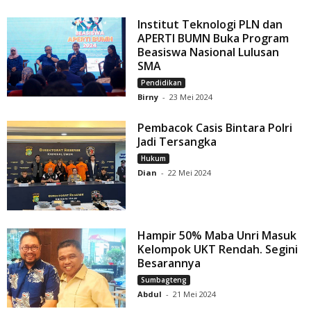
Institut Teknologi PLN dan
APERTI BUMN Buka Program
Beasiswa Nasional Lulusan
SMA
Pendidikan
Birny
-
23 Mei 2024
Pembacok Casis Bintara Polri
Jadi Tersangka
Hukum
Dian
-
22 Mei 2024
Hampir 50% Maba Unri Masuk
Kelompok UKT Rendah. Segini
Besarannya
Sumbagteng
Abdul
-
21 Mei 2024