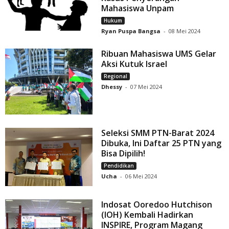
Mahasiswa Unpam
Hukum
Ryan Puspa Bangsa
-
08 Mei 2024
Ribuan Mahasiswa UMS Gelar
Aksi Kutuk Israel
Regional
Dhessy
-
07 Mei 2024
Seleksi SMM PTN-Barat 2024
Dibuka, Ini Daftar 25 PTN yang
Bisa Dipilih!
Pendidikan
Ucha
-
06 Mei 2024
Indosat Ooredoo Hutchison
(IOH) Kembali Hadirkan
INSPIRE, Program Magang