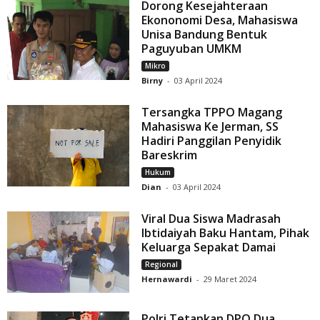
Dorong Kesejahteraan
Ekononomi Desa, Mahasiswa
Unisa Bandung Bentuk
Paguyuban UMKM
Mikro
Birny
-
03 April 2024
Tersangka TPPO Magang
Mahasiswa Ke Jerman, SS
Hadiri Panggilan Penyidik
Bareskrim
Hukum
Dian
-
03 April 2024
Viral Dua Siswa Madrasah
Ibtidaiyah Baku Hantam, Pihak
Keluarga Sepakat Damai
Regional
Hernawardi
-
29 Maret 2024
Polri Tetapkan DPO Dua