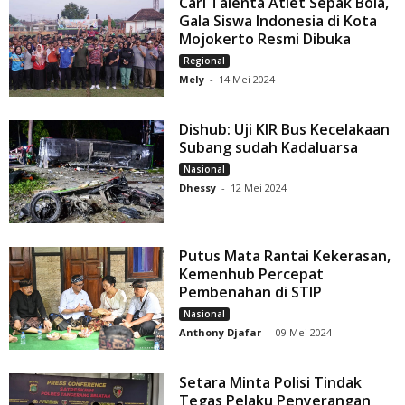
Cari Talenta Atlet Sepak Bola,
Gala Siswa Indonesia di Kota
Mojokerto Resmi Dibuka
Regional
Mely
-
14 Mei 2024
Dishub: Uji KIR Bus Kecelakaan
Subang sudah Kadaluarsa
Nasional
Dhessy
-
12 Mei 2024
Putus Mata Rantai Kekerasan,
Kemenhub Percepat
Pembenahan di STIP
Nasional
Anthony Djafar
-
09 Mei 2024
Setara Minta Polisi Tindak
Tegas Pelaku Penyerangan