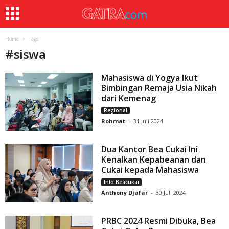
Home
Tags
#
siswa
Mahasiswa di Yogya Ikut
Bimbingan Remaja Usia Nikah
dari Kemenag
Regional
Rohmat
-
31 Juli 2024
Dua Kantor Bea Cukai Ini
Kenalkan Kepabeanan dan
Cukai kepada Mahasiswa
Info Beacukai
Anthony Djafar
-
30 Juli 2024
PRBC 2024 Resmi Dibuka, Bea