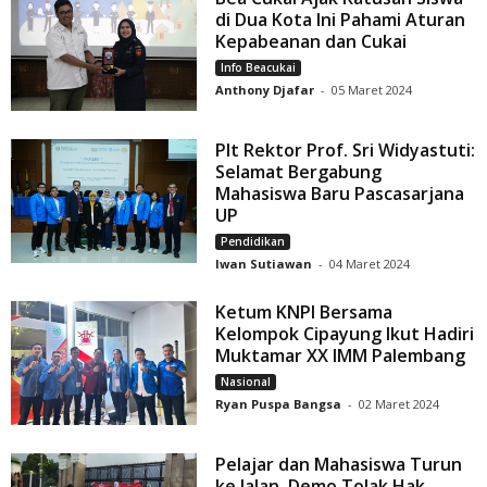
di Dua Kota Ini Pahami Aturan
Kepabeanan dan Cukai
Info Beacukai
Anthony Djafar
-
05 Maret 2024
Plt Rektor Prof. Sri Widyastuti:
Selamat Bergabung
Mahasiswa Baru Pascasarjana
UP
Pendidikan
Iwan Sutiawan
-
04 Maret 2024
Ketum KNPI Bersama
Kelompok Cipayung Ikut Hadiri
Muktamar XX IMM Palembang
Nasional
Ryan Puspa Bangsa
-
02 Maret 2024
Pelajar dan Mahasiswa Turun
ke Jalan, Demo Tolak Hak