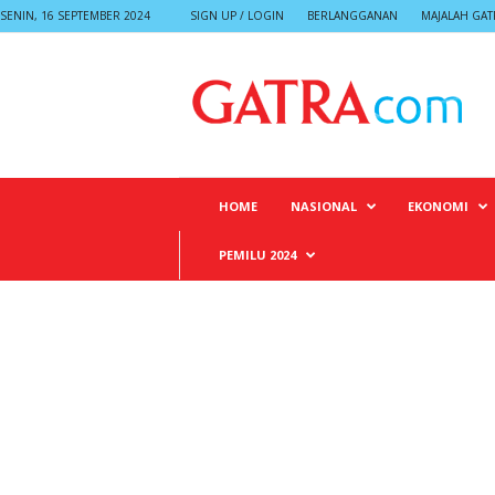
SENIN, 16 SEPTEMBER 2024
SIGN UP / LOGIN
BERLANGGANAN
MAJALAH GAT
G
A
T
R
A
HOME
NASIONAL
EKONOMI
PEMILU 2024