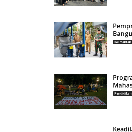
Pempro
Bangun
Kalimantan
Progr
Mahas
Pendidikan
Keadil