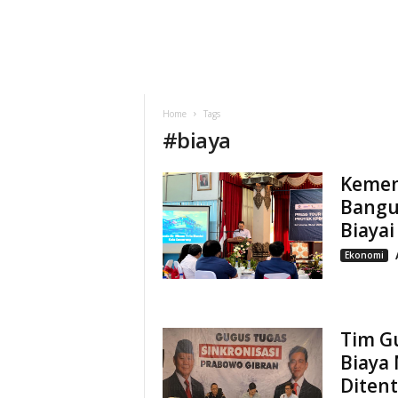
Home
Tags
#
biaya
Kemen
Bangu
Biayai
Ekonomi
Tim G
Biaya 
Diten