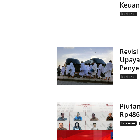
Keuan
Nasional
Revisi
Upaya
Penyel
Nasional
Piuta
Rp486,
Ekonomi