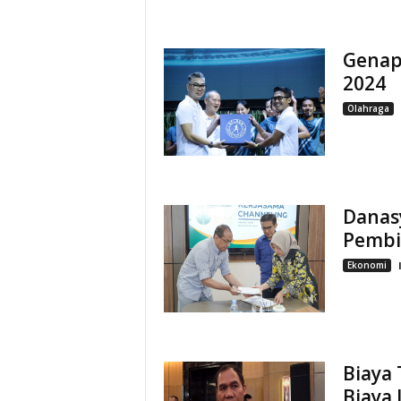
Genap 
2024
Olahraga
Danas
Pembia
Ekonomi
Biaya 
Biaya 