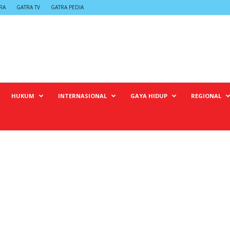
RA
GATRA TV
GATRA PEDIA
HUKUM
INTERNASIONAL
GAYA HIDUP
REGIONAL