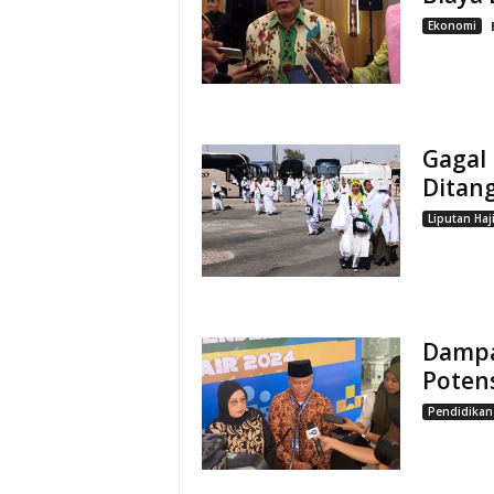
Ekonomi
Gagal 
Ditang
Liputan Haj
Dampak
Poten
Pendidikan