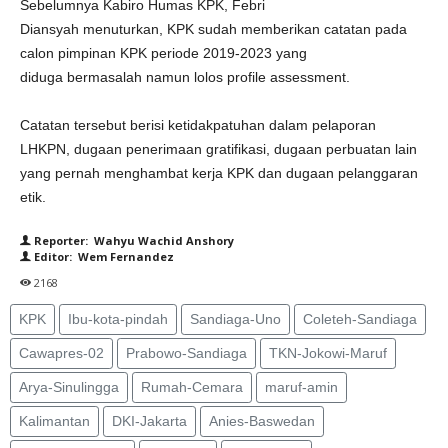
Sebelumnya Kabiro Humas KPK, Febri
Diansyah menuturkan, KPK sudah memberikan catatan pada
calon pimpinan KPK periode 2019-2023 yang
diduga bermasalah namun lolos profile assessment.
Catatan tersebut berisi ketidakpatuhan dalam pelaporan
LHKPN, dugaan penerimaan gratifikasi, dugaan perbuatan lain
yang pernah menghambat kerja KPK dan dugaan pelanggaran
etik.
Reporter: Wahyu Wachid Anshory
Editor: Wem Fernandez
2168
KPK
Ibu-kota-pindah
Sandiaga-Uno
Coleteh-Sandiaga
Cawapres-02
Prabowo-Sandiaga
TKN-Jokowi-Maruf
Arya-Sinulingga
Rumah-Cemara
maruf-amin
Kalimantan
DKI-Jakarta
Anies-Baswedan