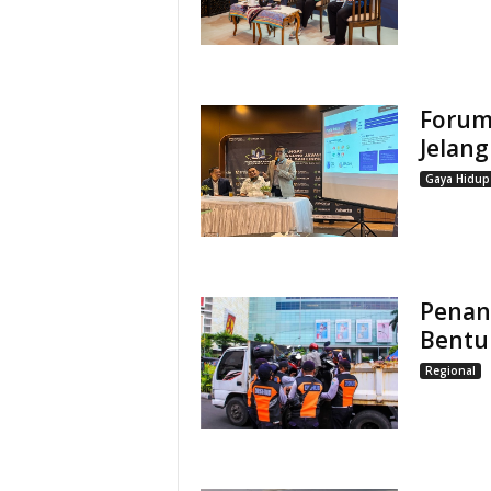
Forum 
Jelan
Gaya Hidup
Penang
Bentu
Regional