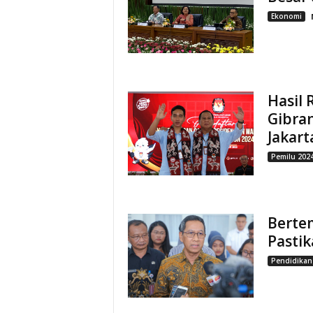
Ekonomi
Hasil 
Gibran
Jakart
Pemilu 202
Berte
Pastik
Pendidikan