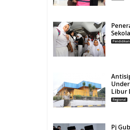
Pener
Sekol
Pendidikan
Antis
Underp
Libur
Regional
Pj Gu