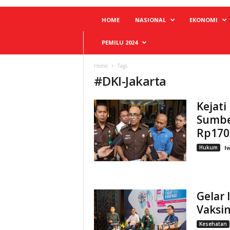
HOME
NASIONAL
EKONOMI
PEMILU 2024
Home
Tags
#
DKI-Jakarta
Kejati
Sumbe
Rp170 
Hukum
I
Gelar
Vaksi
Kesehatan