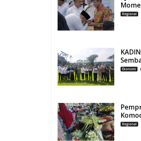
Momen
Regional
KADIN
Semba
Ekonomi
Pempr
Komod
Regional