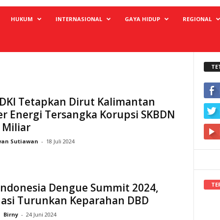
HUKUM
INTERNASIONAL
GAYA HIDUP
REGIONAL
TE
 DKI Tetapkan Dirut Kalimantan
r Energi Tersangka Korupsi SKBDN
Miliar
wan Sutiawan
-
18 Juli 2024
TE
 Indonesia Dengue Summit 2024,
nasi Turunkan Keparahan DBD
Birny
-
24 Juni 2024