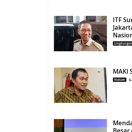
ITF Su
Jakart
Nasio
Lingkunga
MAKI S
Hukum
G
Mendaa
Besar 