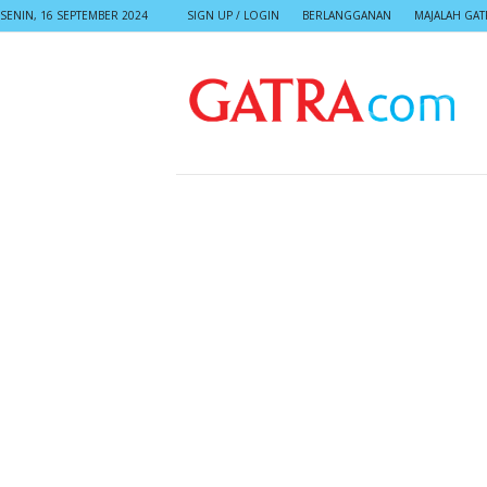
SENIN, 16 SEPTEMBER 2024
SIGN UP / LOGIN
BERLANGGANAN
MAJALAH GAT
G
A
T
R
A