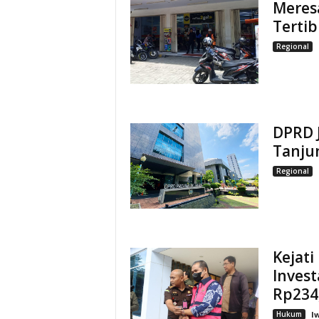
Meres
Tertib
Regional
DPRD 
Tanju
Regional
Kejati
Invest
Rp234,
Hukum
I