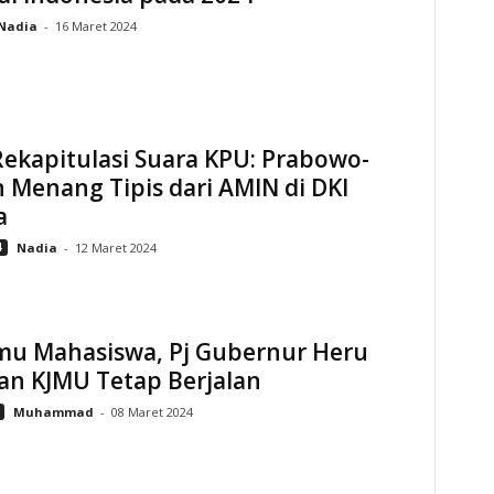
Nadia
-
16 Maret 2024
Rekapitulasi Suara KPU: Prabowo-
 Menang Tipis dari AMIN di DKI
a
4
Nadia
-
12 Maret 2024
mu Mahasiswa, Pj Gubernur Heru
an KJMU Tetap Berjalan
Muhammad
-
08 Maret 2024