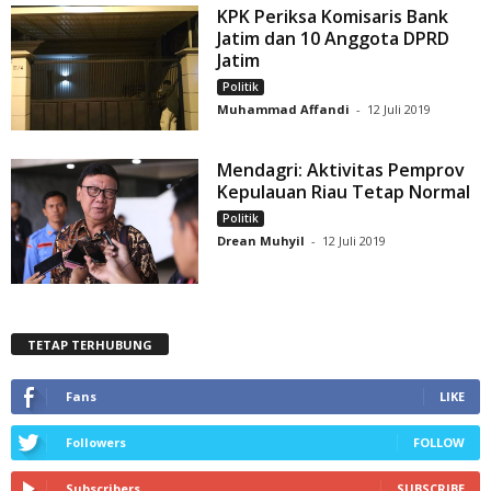
KPK Periksa Komisaris Bank
Jatim dan 10 Anggota DPRD
Jatim
Politik
Muhammad Affandi
-
12 Juli 2019
Mendagri: Aktivitas Pemprov
Kepulauan Riau Tetap Normal
Politik
Drean Muhyil
-
12 Juli 2019
TETAP TERHUBUNG
Fans
LIKE
Followers
FOLLOW
Subscribers
SUBSCRIBE