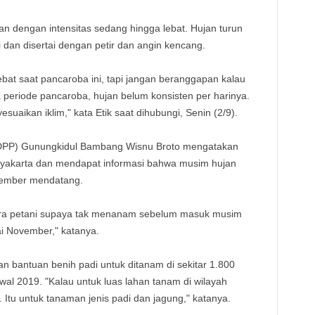
TE
an dengan intensitas sedang hingga lebat. Hujan turun
 dan disertai dengan petir dan angin kencang.
ebat saat pancaroba ini, tapi jangan beranggapan kalau
eriode pancaroba, hujan belum konsisten per harinya.
uaikan iklim," kata Etik saat dihubungi, Senin (2/9).
(DPP) Gunungkidul Bambang Wisnu Broto mengatakan
yakarta dan mendapat informasi bahwa musim hujan
vember mendatang.
para petani supaya tak menanam sebelum masuk musim
ai November," katanya.
n bantuan benih padi untuk ditanam di sekitar 1.800
al 2019. "Kalau untuk luas lahan tanam di wilayah
. Itu untuk tanaman jenis padi dan jagung," katanya.