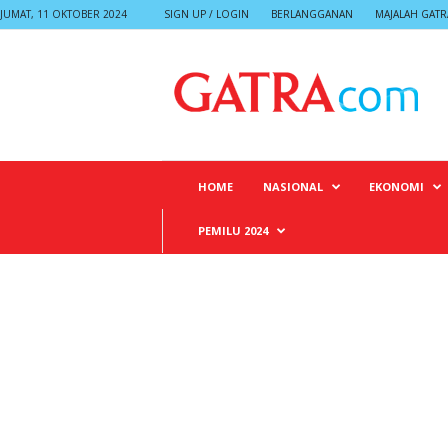
JUMAT, 11 OKTOBER 2024
SIGN UP / LOGIN
BERLANGGANAN
MAJALAH GATR
G
A
T
R
A
HOME
NASIONAL
EKONOMI
PEMILU 2024