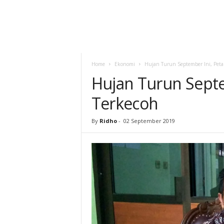
Home
Ekonomi
Hujan Turun September Ini, Peta
Hujan Turun Septe
Terkecoh
By
Ridho
-
02 September 2019