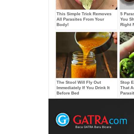
This Simple Trick Removes
5 Para
All Parasites From Your
You Sh
Body!
Right
The Stool Will Fly Out
Stop E
Immediately If You Drink It
That A
Before Bed
Parasi
Baca GATRA Baru Bicara