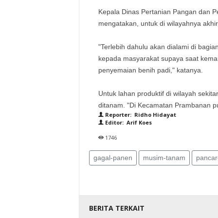
Kepala Dinas Pertanian Pangan dan P
mengatakan, untuk di wilayahnya akh
"Terlebih dahulu akan dialami di bagian
kepada masyarakat supaya saat kemar
penyemaian benih padi," katanya.
Untuk lahan produktif di wilayah sekita
ditanam. "Di Kecamatan Prambanan pun
Reporter: Ridho Hidayat
Editor: Arif Koes
1746
gagal-panen
musim-tanam
pancar
BERITA TERKAIT