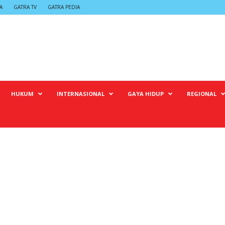
A
GATRA TV
GATRA PEDIA
HUKUM
INTERNASIONAL
GAYA HIDUP
REGIONAL