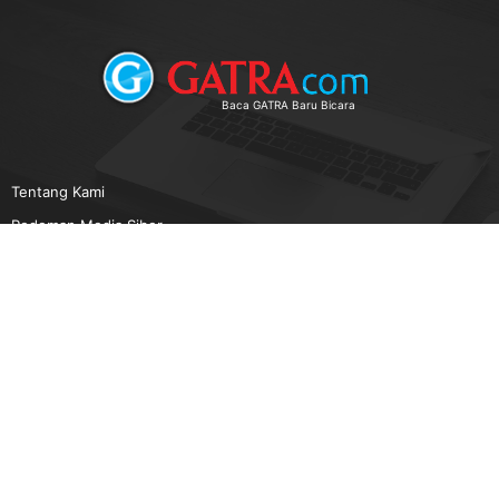
Baca GATRA Baru Bicara
Tentang Kami
Pedoman Media Siber
Karir
Beriklan
Disclaimer