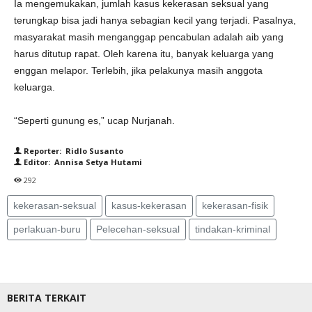
Ia mengemukakan, jumlah kasus kekerasan seksual yang
terungkap bisa jadi hanya sebagian kecil yang terjadi. Pasalnya,
masyarakat masih menganggap pencabulan adalah aib yang
harus ditutup rapat. Oleh karena itu, banyak keluarga yang
enggan melapor. Terlebih, jika pelakunya masih anggota
keluarga.
“Seperti gunung es,” ucap Nurjanah.
Reporter: Ridlo Susanto
Editor: Annisa Setya Hutami
292
kekerasan-seksual
kasus-kekerasan
kekerasan-fisik
perlakuan-buru
Pelecehan-seksual
tindakan-kriminal
BERITA TERKAIT