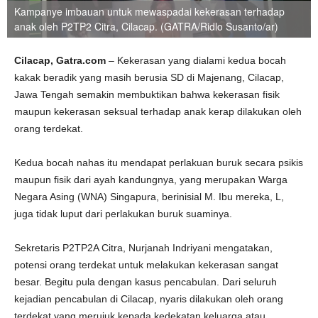
Kampanye imbauan untuk mewaspadai kekerasan terhadap
anak oleh P2TP2 Citra, Cilacap. (GATRA/Ridlo Susanto/ar)
Cilacap, Gatra.com
– Kekerasan yang dialami kedua bocah
kakak beradik yang masih berusia SD di Majenang, Cilacap,
Jawa Tengah semakin membuktikan bahwa kekerasan fisik
maupun kekerasan seksual terhadap anak kerap dilakukan oleh
orang terdekat.
Kedua bocah nahas itu mendapat perlakuan buruk secara psikis
maupun fisik dari ayah kandungnya, yang merupakan Warga
Negara Asing (WNA) Singapura, berinisial M. Ibu mereka, L,
juga tidak luput dari perlakukan buruk suaminya.
Sekretaris P2TP2A Citra, Nurjanah Indriyani mengatakan,
potensi orang terdekat untuk melakukan kekerasan sangat
besar. Begitu pula dengan kasus pencabulan. Dari seluruh
kejadian pencabulan di Cilacap, nyaris dilakukan oleh orang
terdekat yang merujuk kepada kedekatan keluarga atau