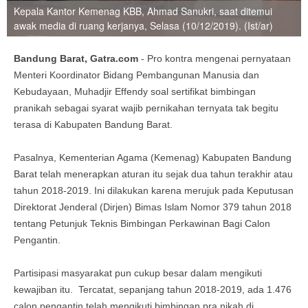
Kepala Kantor Kemenag KBB, Ahmad Sanukri, saat ditemui
awak media di ruang kerjanya, Selasa (10/12/2019). (Ist/ar)
Bandung Barat, Gatra.com
- Pro kontra mengenai pernyataan
Menteri Koordinator Bidang Pembangunan Manusia dan
Kebudayaan, Muhadjir Effendy soal sertifikat bimbingan
pranikah sebagai syarat wajib pernikahan ternyata tak begitu
terasa di Kabupaten Bandung Barat.
Pasalnya, Kementerian Agama (Kemenag) Kabupaten Bandung
Barat telah menerapkan aturan itu sejak dua tahun terakhir atau
tahun 2018-2019. Ini dilakukan karena merujuk pada Keputusan
Direktorat Jenderal (Dirjen) Bimas Islam Nomor 379 tahun 2018
tentang Petunjuk Teknis Bimbingan Perkawinan Bagi Calon
Pengantin.
Partisipasi masyarakat pun cukup besar dalam mengikuti
kewajiban itu. Tercatat, sepanjang tahun 2018-2019, ada 1.476
calon pengantin telah mengikuti bimbingan pra nikah di