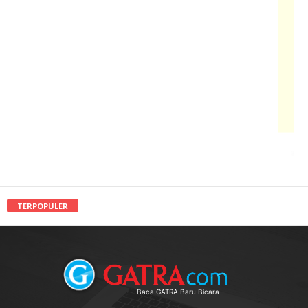
TERPOPULER
Baca GATRA Baru Bicara