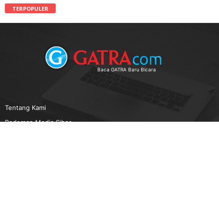
TERPOPULER
Baca GATRA Baru Bicara
Tentang Kami
Pedoman Media Siber
Karir
Beriklan
Disclaimer