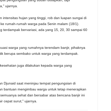
mpat pengungsian yang sudah disiapkan, tapi
," ujarnya.
 intensitas hujan yang tinggi, rob dan luapan sungai di
uk ke rumah-rumah warga pada Senin malam (18/1).
ang terdampak bervariasi, ada yang 15, 20, 30 sampai 60
uasi warga yang rumahnya terendam banjir, pihaknya
stik berupa sembako untuk warga yang terdampak.
 kesehatan juga dilakukan kepada warga yang
an Djunaid saat meninjau tempat pengungsian di
n bantuan mengimbau warga untuk tetap menerapkan
emuanya sehat dan bersabar atas bencana banjir ini
r cepat surut," ujarnya.