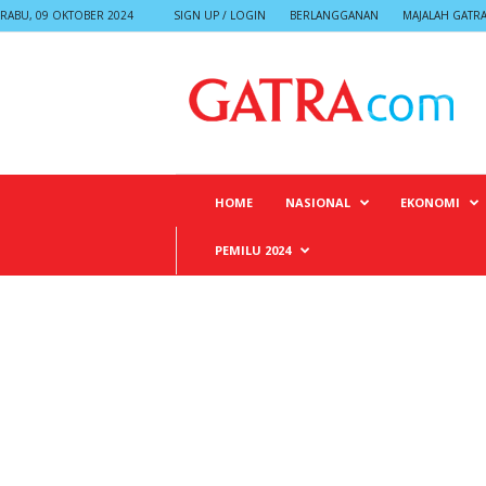
RABU, 09 OKTOBER 2024
SIGN UP / LOGIN
BERLANGGANAN
MAJALAH GATR
G
A
T
R
A
HOME
NASIONAL
EKONOMI
PEMILU 2024