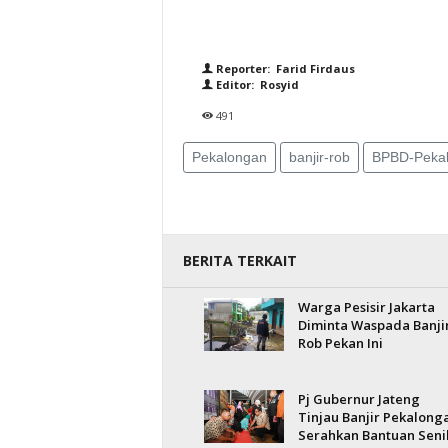
Reporter: Farid Firdaus
Editor: Rosyid
491
Pekalongan
banjir-rob
BPBD-Peka
BERITA TERKAIT
Warga Pesisir Jakarta
Diminta Waspada Banji
Rob Pekan Ini
Pj Gubernur Jateng
Tinjau Banjir Pekalong
Serahkan Bantuan Senil