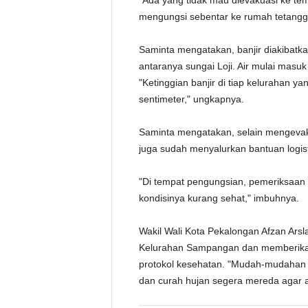
"Ada yang tidak mau dievakuasi ke te
mengungsi sebentar ke rumah tetangga
Saminta mengatakan, banjir diakibatkan
antaranya sungai Loji. Air mulai mas
"Ketinggian banjir di tiap kelurahan y
sentimeter," ungkapnya.
Saminta mengatakan, selain mengevak
juga sudah menyalurkan bantuan logi
"Di tempat pengungsian, pemeriksaan
kondisinya kurang sehat," imbuhnya.
Wakil Wali Kota Pekalongan Afzan Arsl
Kelurahan Sampangan dan memberika
protokol kesehatan. "Mudah-mudahan s
dan curah hujan segera mereda agar ai