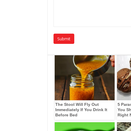
The Stool Will Fly Out
5 Para
Immediately If You Drink It
You Sh
Before Bed
Right