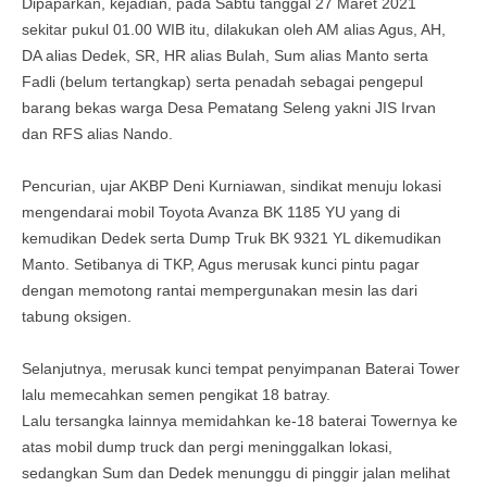
Dipaparkan, kejadian, pada Sabtu tanggal 27 Maret 2021
sekitar pukul 01.00 WIB itu, dilakukan oleh AM alias Agus, AH,
DA alias Dedek, SR, HR alias Bulah, Sum alias Manto serta
Fadli (belum tertangkap) serta penadah sebagai pengepul
barang bekas warga Desa Pematang Seleng yakni JIS Irvan
dan RFS alias Nando.
Pencurian, ujar AKBP Deni Kurniawan, sindikat menuju lokasi
mengendarai mobil Toyota Avanza BK 1185 YU yang di
kemudikan Dedek serta Dump Truk BK 9321 YL dikemudikan
Manto. Setibanya di TKP, Agus merusak kunci pintu pagar
dengan memotong rantai mempergunakan mesin las dari
tabung oksigen.
Selanjutnya, merusak kunci tempat penyimpanan Baterai Tower
lalu memecahkan semen pengikat 18 batray.
Lalu tersangka lainnya memidahkan ke-18 baterai Towernya ke
atas mobil dump truck dan pergi meninggalkan lokasi,
sedangkan Sum dan Dedek menunggu di pinggir jalan melihat