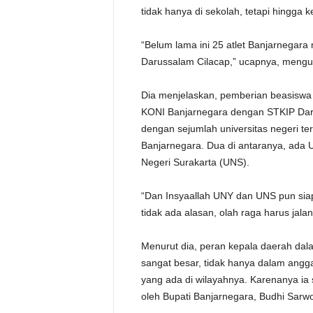
tidak hanya di sekolah, tetapi hingga k
“Belum lama ini 25 atlet Banjarnegara 
Darussalam Cilacap,” ucapnya, menguti
Dia menjelaskan, pemberian beasiswa 
KONI Banjarnegara dengan STKIP Daru
dengan sejumlah universitas negeri t
Banjarnegara. Dua di antaranya, ada U
Negeri Surakarta (UNS).
“Dan Insyaallah UNY dan UNS pun siap
tidak ada alasan, olah raga harus jalan
Menurut dia, peran kepala daerah dala
sangat besar, tidak hanya dalam angga
yang ada di wilayahnya. Karenanya ia 
oleh Bupati Banjarnegara, Budhi Sarw