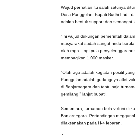
Wujud perhatian itu salah satunya dit
Desa Punggelan. Bupati Budhi hadir d
adalah bentuk support dan semangat k
“Ini wujud dukungan pemerintah dala
masyarakat sudah sangat rindu berolah
olah raga. Lagi pula penyelenggaraann
membagikan 1.000 masker.
“Olahraga adalah kegiatan positif yan
Punggelan adalah gudangnya atlet vol
di Banjarnegara dan tentu saja turnam
gemilang,” lanjut bupati.
Sementara, turnamen bola voli ini diikut
Banjarnegara. Pertandingan meggunaka
dilaksanakan pada H-4 lebaran.