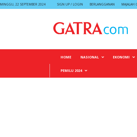
MINGGU, 22 SEPTEMBER 2024
SIGN UP / LOGIN
BERLANGGANAN
MAJALAH 
G
A
T
R
A
HOME
NASIONAL
EKONOMI
PEMILU 2024