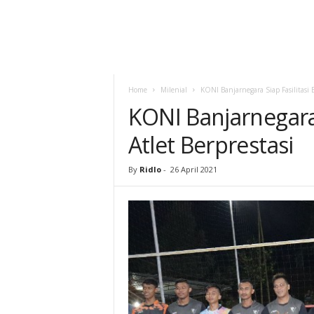
Home
Milenial
KONI Banjarnegara Siap Fasilitasi B
KONI Banjarnegara 
Atlet Berprestasi
By
Ridlo
-
26 April 2021