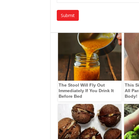
The Stool Will Fly Out
This S
Immediately If You Drink It
All Pa
Before Bed
Body!