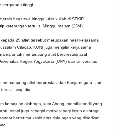
e perguruan tinggi.
TE
meraih beasiswa hingga lulus kuliah di STKIP
p keterangan tertulis, Minggu malam (25/4).
kepada 25 atlet tersebut merupakan hasil kerjasama
ssalam Cilacap. KONI juga menjalin kerja sama
ernama untuk menampung atlet berprestasi asal
niversitas Negeri Yogyakarta (UNY) dan Universitas
 menampung atlet berprestasi dari Banjarnegara. Jadi
 terus,” ucap dia.
m kemajuan olahraga, kata Ahong, memiliki andil yang
ran, tetapi juga sebagai motivasi bagi insan olahraga
sangat berterima kasih atas dukungan yang diberikan
ono.