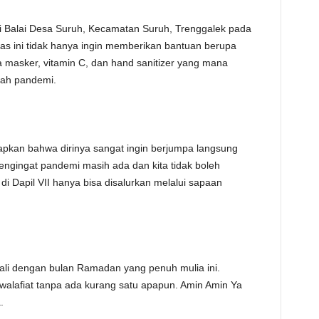
TE
di Balai Desa Suruh, Kecamatan Suruh, Trenggalek pada
 Ibas ini tidak hanya ingin memberikan bantuan berupa
masker, vitamin C, dan hand sanitizer yang mana
gah pandemi.
pkan bahwa dirinya sangat ingin berjumpa langsung
gingat pandemi masih ada dan kita tidak boleh
di Dapil VII hanya bisa disalurkan melalui sapaan
bali dengan bulan Ramadan yang penuh mulia ini.
lafiat tanpa ada kurang satu apapun. Amin Amin Ya
a.