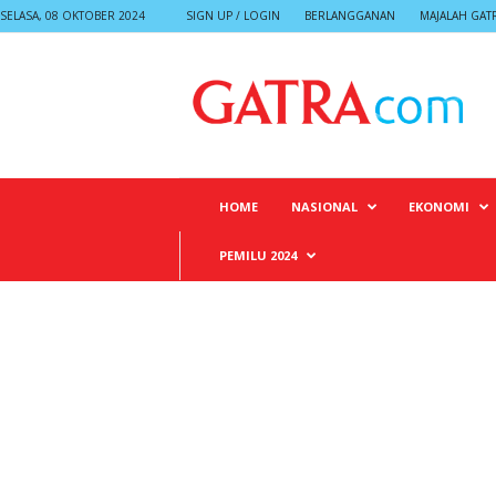
SELASA, 08 OKTOBER 2024
SIGN UP / LOGIN
BERLANGGANAN
MAJALAH GAT
G
A
T
R
A
HOME
NASIONAL
EKONOMI
PEMILU 2024