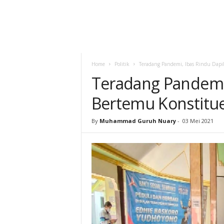
Home
Politik
Teradang Pandemi, Ibas Rindu Dapil
Teradang Pandemi, 
Bertemu Konstitu
By
Muhammad Guruh Nuary
-
03 Mei 2021