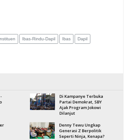
nstituen
Ibas-Rindu-Dapil
Ibas
Dapil
-
Di Kampanye Terbuka
o
Partai Demokrat, SBY
Ajak Program Jokowi
Dilanjut
er
Denny Tewu Ungkap
Generasi Z Berpolitik
Seperti Ninja, Kenapa?