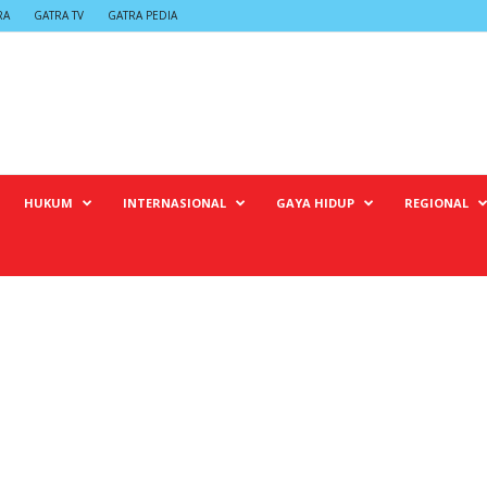
RA
GATRA TV
GATRA PEDIA
HUKUM
INTERNASIONAL
GAYA HIDUP
REGIONAL