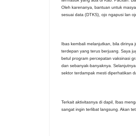
termasuk yang ada di Kab. Pacitan. B
Oleh karenanya, bantuan untuk masyar
sesuai data (DTKS), ojo ngapusi lan oj
Ibas kembali melanjutkan, bila diriny
terdepan yang terus berjuang. Saya j
betul program percepatan vaksinasi gra
dan sebanyak-banyaknya. Selanjutnya,
sektor terdampak mesti diperhatikan d
Terkait aktivitasnya di dapil, Ibas m
sangat ingin terlibat langsung. Akan t