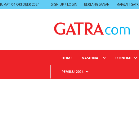
JUMAT, 04 OKTOBER 2024
SIGN UP / LOGIN
BERLANGGANAN
MAJALAH GATR
G
A
T
R
A
HOME
NASIONAL
EKONOMI
PEMILU 2024