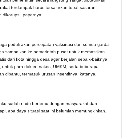
antuan pemerintah secara langsung sangat dibutuhkan.
akat terdampak harus tersalurkan tepat sasaran,
o dikorupsi, paparnya.
a juga peduli akan percepatan vaksinasi dan semua garda
uga sampaikan ke pemerintah pusat untuk memastikan
tis dari kota hingga desa agar berjalan sebaik-baiknya
 untuk para dokter, nakes, UMKM, serta beberapa
an dibantu, termasuk urusan insentifnya, katanya.
engaku sudah rindu bertemu dengan masyarakat dan
etapi, apa daya situasi saat ini belumlah memungkinkan.