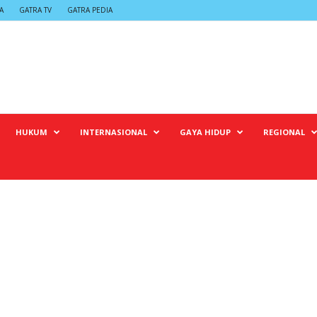
A
GATRA TV
GATRA PEDIA
HUKUM
INTERNASIONAL
GAYA HIDUP
REGIONAL