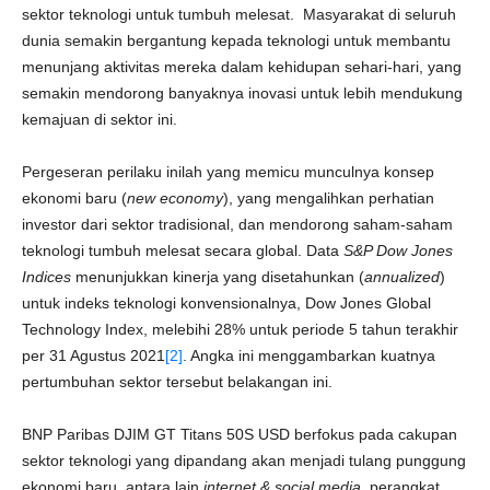
sektor teknologi untuk tumbuh melesat. Masyarakat di seluruh
dunia semakin bergantung kepada teknologi untuk membantu
menunjang aktivitas mereka dalam kehidupan sehari-hari, yang
semakin mendorong banyaknya inovasi untuk lebih mendukung
kemajuan di sektor ini.
Pergeseran perilaku inilah yang memicu munculnya konsep
ekonomi baru (
new economy
), yang mengalihkan perhatian
investor dari sektor tradisional, dan mendorong saham-saham
teknologi tumbuh melesat secara global. Data
S&P Dow Jones
Indices
menunjukkan kinerja yang disetahunkan (
annualized
)
untuk indeks teknologi konvensionalnya, Dow Jones Global
Technology Index, melebihi 28% untuk periode 5 tahun terakhir
per 31 Agustus 2021
[2]
. Angka ini menggambarkan kuatnya
pertumbuhan sektor tersebut belakangan ini.
BNP Paribas DJIM GT Titans 50S USD berfokus pada cakupan
sektor teknologi yang dipandang akan menjadi tulang punggung
ekonomi baru, antara lain
internet & social media
, perangkat