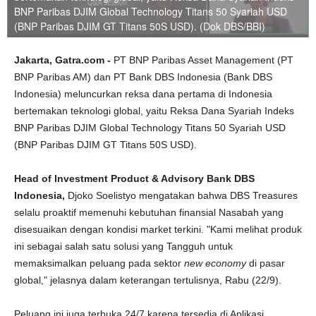
BNP Paribas DJIM Global Technology Titans 50 Syariah USD
(BNP Paribas DJIM GT Titans 50S USD). (Dok DBS/BBI)
Jakarta, Gatra.com -
PT BNP Paribas Asset Management (PT
BNP Paribas AM) dan PT Bank DBS Indonesia (Bank DBS
Indonesia) meluncurkan reksa dana pertama di Indonesia
bertemakan teknologi global, yaitu Reksa Dana Syariah Indeks
BNP Paribas DJIM Global Technology Titans 50 Syariah USD
(BNP Paribas DJIM GT Titans 50S USD).
Head of Investment Product & Advisory Bank DBS
Indonesia,
Djoko Soelistyo mengatakan bahwa DBS Treasures
selalu proaktif memenuhi kebutuhan finansial Nasabah yang
disesuaikan dengan kondisi market terkini. "Kami melihat produk
ini sebagai salah satu solusi yang Tangguh untuk
memaksimalkan peluang pada sektor
new economy
di pasar
global," jelasnya dalam keterangan tertulisnya, Rabu (22/9).
Peluang ini juga terbuka 24/7 karena tersedia di Aplikasi