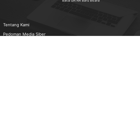
Baca GATRA Baru Bicara
Tentang Kami
Pedoman Media Siber
Karir
Beriklan
Disclaimer