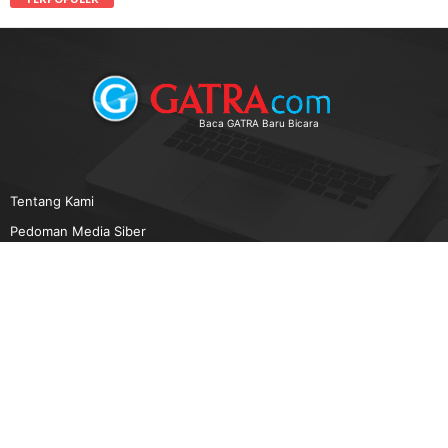
Baca GATRA Baru Bicara
Tentang Kami
Pedoman Media Siber
Karir
Beriklan
Disclaimer