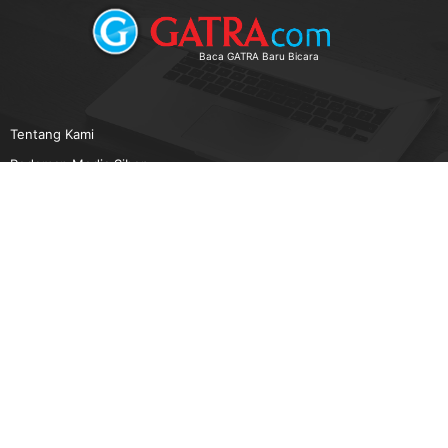
Baca GATRA Baru Bicara
Tentang Kami
Pedoman Media Siber
Karir
Beriklan
Disclaimer