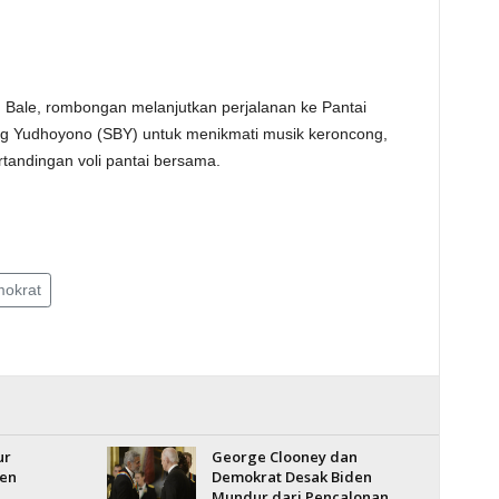
 Bale, rombongan melanjutkan perjalanan ke Pantai
g Yudhoyono (SBY) untuk menikmati musik keroncong,
rtandingan voli pantai bersama.
okrat
ur
George Clooney dan
den
Demokrat Desak Biden
Mundur dari Pencalonan