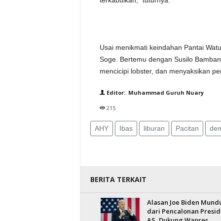
terkabulkan,” tuturnya.
Usai menikmati keindahan Pantai Watu
Soge. Bertemu dengan Susilo Bamban
mencicipi lobster, dan menyaksikan pe
Editor: Muhammad Guruh Nuary
215
AHY
Ibas
liburan
Pacitan
dem
BERITA TERKAIT
Alasan Joe Biden Mund
dari Pencalonan Presi
AS, Dukung Wapres