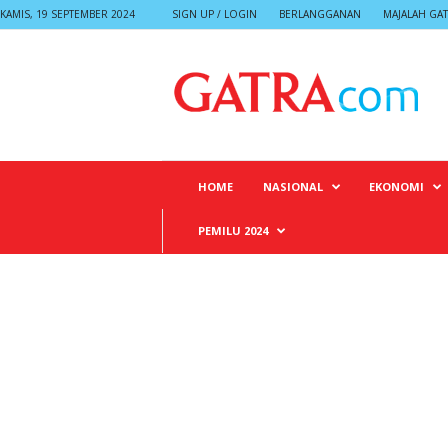
KAMIS, 19 SEPTEMBER 2024
SIGN UP / LOGIN
BERLANGGANAN
MAJALAH GA
G
A
T
R
A
HOME
NASIONAL
EKONOMI
PEMILU 2024