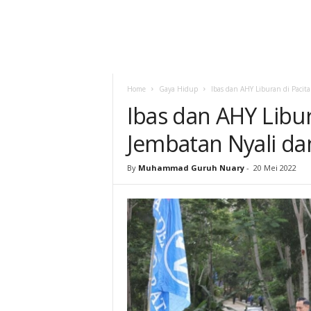
Home
Gaya Hidup
Ibas dan AHY Liburan di Pacit
Ibas dan AHY Libu
Jembatan Nyali da
By
Muhammad Guruh Nuary
-
20 Mei 2022