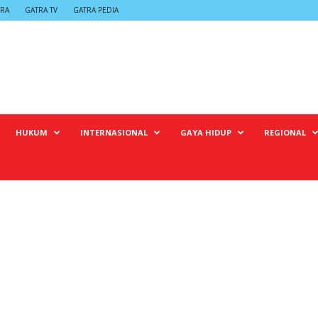
TRA
GATRA TV
GATRA PEDIA
HUKUM
INTERNASIONAL
GAYA HIDUP
REGIONAL