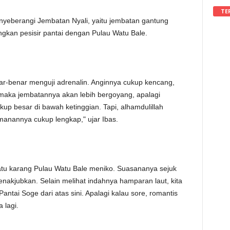
TE
enyeberangi Jembatan Nyali, yaitu jembatan gantung
kan pesisir pantai dengan Pulau Watu Bale.
ar-benar menguji adrenalin. Anginnya cukup kencang,
at maka jembatannya akan lebih bergoyang, apalagi
up besar di bawah ketinggian. Tapi, alhamdulillah
manannya cukup lengkap," ujar Ibas.
atu karang Pulau Watu Bale meniko. Suasananya sejuk
kjubkan. Selain melihat indahnya hamparan laut, kita
tai Soge dari atas sini. Apalagi kalau sore, romantis
 lagi.