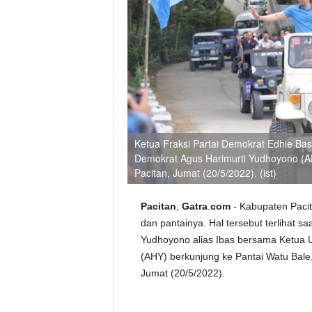
Ketua Fraksi Partai Demokrat Edhie Ba
Demokrat Agus Harimurti Yudhoyono (AHY
Pacitan, Jumat (20/5/2022). (ist)
Pacitan
,
Gatra
.
com
- Kabupaten Pacit
dan pantainya. Hal tersebut terlihat s
Yudhoyono alias Ibas bersama Ketua 
(AHY) berkunjung ke Pantai Watu Bale, 
Jumat (20/5/2022).