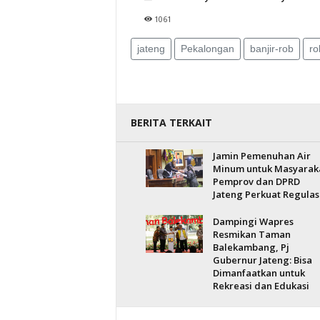
1061
jateng
Pekalongan
banjir-rob
ro
BERITA TERKAIT
Jamin Pemenuhan Air
Minum untuk Masyarak
Pemprov dan DPRD
Jateng Perkuat Regulas
Dampingi Wapres
Resmikan Taman
Balekambang, Pj
Gubernur Jateng: Bisa
Dimanfaatkan untuk
Rekreasi dan Edukasi