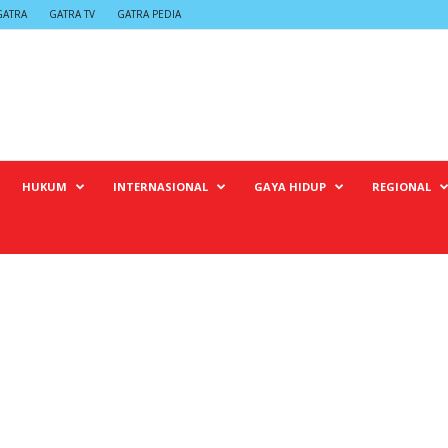
GATRA
GATRA TV
GATRA PEDIA
HUKUM
INTERNASIONAL
GAYA HIDUP
REGIONAL