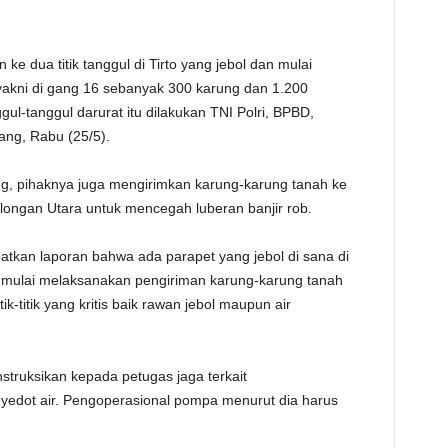
TE
 ke dua titik tanggul di Tirto yang jebol dan mulai
yakni di gang 16 sebanyak 300 karung dan 1.200
l-tanggul darurat itu dilakukan TNI Polri, BPBD,
ang, Rabu (25/5).
ang, pihaknya juga mengirimkan karung-karung tanah ke
ongan Utara untuk mencegah luberan banjir rob.
tkan laporan bahwa ada parapet yang jebol di sana di
dah mulai melaksanakan pengiriman karung-karung tanah
k-titik yang kritis baik rawan jebol maupun air
ruksikan kepada petugas jaga terkait
dot air. Pengoperasional pompa menurut dia harus