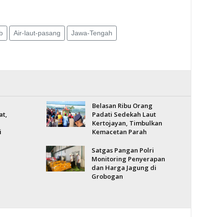
b
Air-laut-pasang
Jawa-Tengah
Belasan Ribu Orang
at,
Padati Sedekah Laut
Kertojayan, Timbulkan
i
Kemacetan Parah
Satgas Pangan Polri
Monitoring Penyerapan
dan Harga Jagung di
Grobogan