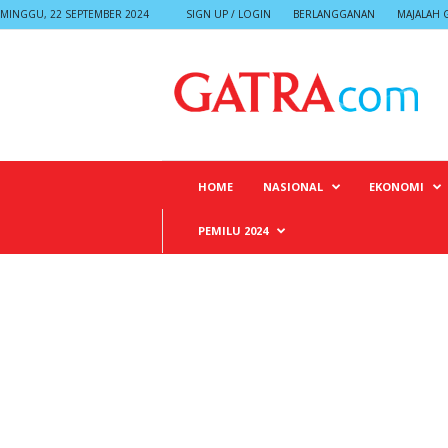
MINGGU, 22 SEPTEMBER 2024
SIGN UP / LOGIN
BERLANGGANAN
MAJALAH 
G
A
T
R
A
HOME
NASIONAL
EKONOMI
PEMILU 2024