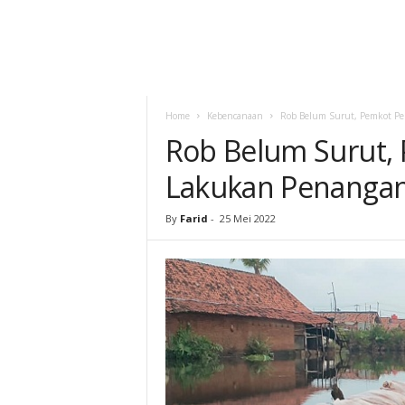
Home
Kebencanaan
Rob Belum Surut, Pemkot P
Rob Belum Surut,
Lakukan Penangan
By
Farid
-
25 Mei 2022