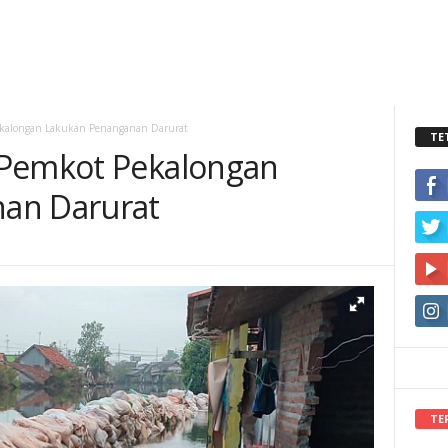
ekalongan Lakukan Penanganan Darurat
TE
 Pemkot Pekalongan
an Darurat