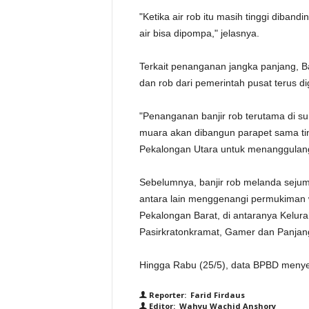
"Ketika air rob itu masih tinggi diban
air bisa dipompa," jelasnya.
Terkait penanganan jangka panjang, 
dan rob dari pemerintah pusat terus d
"Penanganan banjir rob terutama di su
muara akan dibangun parapet sama ti
Pekalongan Utara untuk menanggulangi 
Sebelumnya, banjir rob melanda sejum
antara lain menggenangi permukiman 
Pekalongan Barat, di antaranya Kelura
Pasirkratonkramat, Gamer dan Panjan
Hingga Rabu (25/5), data BPBD meny
Reporter: Farid Firdaus
Editor: Wahyu Wachid Anshory