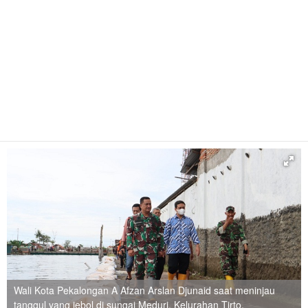
Wali Kota Pekalongan A Afzan Arslan Djunaid saat meninjau
tanggul yang jebol di sungai Meduri, Kelurahan Tirto,