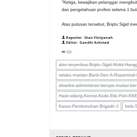
"Ketiga, kewajiban pelanggar mengiku
dan pengetahuan profesi selama 1 bul
Atas putusan tersebut, Briptu Sigid me
Reporter: Dian Fitriyanah
Editor: Gandhi Achmad
123
atas-terperiksa-Briptu-Sigid-Mukti-Ha
selaku-mantan-Banit-Den-A-Ropaminal-
disanksi-administrasi-berupa-mutasi-be
Hasil-sidang-Komisi-Kode-Etik-Polri-KK
Kasus-Pembunuhan-Brigadir-J
bela-