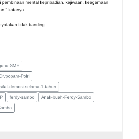
ti pembinaan mental kepribadian, kejiwaan, keagamaan
an," katanya.
nyatakan tidak banding.
nggono-SMH
Divpopam-Polri
rsifat-demosi-selama-1-tahun
EP
ferdy-sambo
Anak-buah-Ferdy-Sambo
Sambo