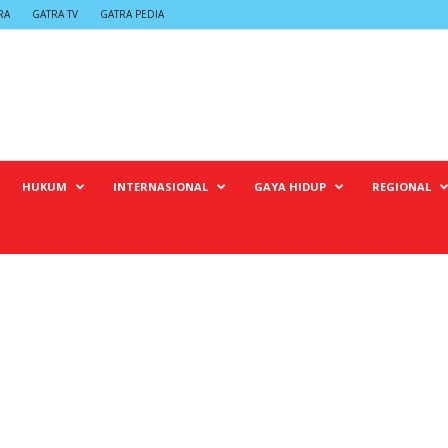
RA
GATRA TV
GATRA PEDIA
HUKUM
INTERNASIONAL
GAYA HIDUP
REGIONAL