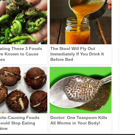
ating These 3 Foods
The Stool Will Fly Out
re Known to Cause
Immediately If You Drink It
tes
Before Bed
site-Causing Foods
Doctor: One Teaspoon Kills
ould Stop Eating
All Worms in Your Body!
 Now