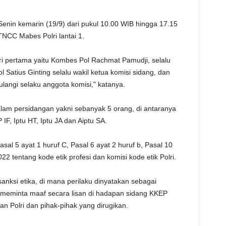
TE
 Senin kemarin (19/9) dari pukul 10.00 WIB hingga 17.15
TNCC Mabes Polri lantai 1.
ri pertama yaitu Kombes Pol Rachmat Pamudji, selalu
Satius Ginting selalu wakil ketua komisi sidang, dan
ulangi selaku anggota komisi," katanya.
alam persidangan yakni sebanyak 5 orang, di antaranya
F, Iptu HT, Iptu JA dan Aiptu SA.
asal 5 ayat 1 huruf C, Pasal 6 ayat 2 huruf b, Pasal 10
22 tentang kode etik profesi dan komisi kode etik Polri.
 sanksi etika, di mana perilaku dinyatakan sebagai
n meminta maaf secara lisan di hadapan sidang KKEP
an Polri dan pihak-pihak yang dirugikan.