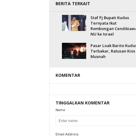
BERITA TERKAIT
Staf Pj Bupati Kudus
Ternyata Ikut
Rombongan Cendikiaw
NU ke Israel
Pasar Loak Barito Kudu
Terbakar, Ratusan Kios
Musnah
KOMENTAR
TINGGALKAN KOMENTAR
Name
Email Address