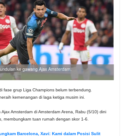
sundulan ke gawang Ajax Amsterdam.
 di fase grup Liga Champions belum terbendung.
 meraih kemenangan di laga ketiga musim ini.
 Ajax Amsterdam di Amsterdam Arena, Rabu (5/10) dini
nas, membungkam tuan rumah dengan skor 1-6.
ungkam Barcelona, Xavi: Kami dalam Posisi Sulit