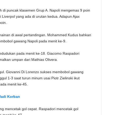
TE
 di puncak klasemen Grup A. Napoli mengemas 9 poin
i Liverpol yang ada di urutan kedua. Adapun Ajax
poin.
ainan di awal pertandingan. Mohammed Kudus bahkan
mbobol gawang Napoli pada menit ke-9.
udukan pada menit ke-18. Giacomo Raspadori
lkan umpan dari Mathias Olivera.
ggul. Giovanni Di Lorenzo sukses membobol gawang
l 1-3 saat turun minum usai Piotr Zielinski ikut
ada menit ke-45.
Jadi Korban
ng mencetak gol cepat. Raspadori mencetak gol