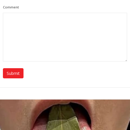
Comment