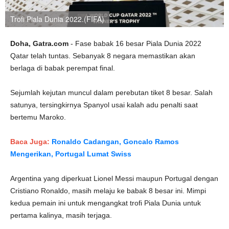
Trofi Piala Dunia 2022.(FIFA)
Doha, Gatra.com
- Fase babak 16 besar Piala Dunia 2022
Qatar telah tuntas. Sebanyak 8 negara memastikan akan
berlaga di babak perempat final.
Sejumlah kejutan muncul dalam perebutan tiket 8 besar. Salah
satunya, tersingkirnya Spanyol usai kalah adu penalti saat
bertemu Maroko.
Baca Juga:
Ronaldo Cadangan, Goncalo Ramos
Mengerikan, Portugal Lumat Swiss
Argentina yang diperkuat Lionel Messi maupun Portugal dengan
Cristiano Ronaldo, masih melaju ke babak 8 besar ini. Mimpi
kedua pemain ini untuk mengangkat trofi Piala Dunia untuk
pertama kalinya, masih terjaga.