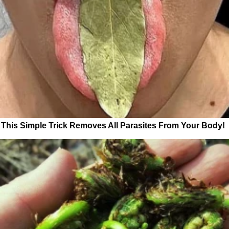
This Simple Trick Removes All Parasites From Your Body!