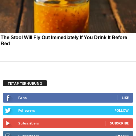
The Stool Will Fly Out Immediately If You Drink It Before
Bed
TETAP TERHUBUNG
Fans
LIKE
Followers
FOLLOW
Subscribers
SUBSCRIBE
Subscribers
FOLLOW