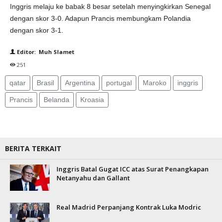
Inggris melaju ke babak 8 besar setelah menyingkirkan Senegal
dengan skor 3-0. Adapun Prancis membungkam Polandia
dengan skor 3-1.
Editor: Muh Slamet
251
qatar
Brasil
Argentina
portugal
Maroko
inggris
Prancis
Belanda
Kroasia
BERITA TERKAIT
Inggris Batal Gugat ICC atas Surat Penangkapan
Netanyahu dan Gallant
Real Madrid Perpanjang Kontrak Luka Modric