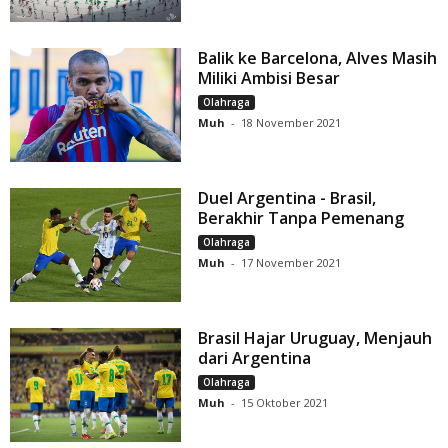
Balik ke Barcelona, Alves Masih
Miliki Ambisi Besar
Olahraga
Muh
-
18 November 2021
Duel Argentina - Brasil,
Berakhir Tanpa Pemenang
Olahraga
Muh
-
17 November 2021
Brasil Hajar Uruguay, Menjauh
dari Argentina
Olahraga
Muh
-
15 Oktober 2021