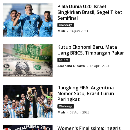
Piala Dunia U20: Israel
Singkirkan Brasil, Segel Tiket
Semifinal
Olahraga
Muh
-
04 Juni 2023
Kutub Ekonomi Baru, Mata
Uang BRICS, Timbangan Pakar
Kolom
Andhika Dinata
-
12 April 2023
Rangking FIFA: Argentina
Nomor Satu, Brasil Turun
Peringkat
Olahraga
Muh
-
07 April 2023
Women's Finalissima: Inggris