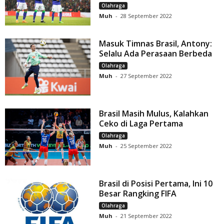
Olahraga
Muh
-
28 September 2022
Masuk Timnas Brasil, Antony:
Selalu Ada Perasaan Berbeda
Olahraga
Muh
-
27 September 2022
Brasil Masih Mulus, Kalahkan
Ceko di Laga Pertama
Olahraga
Muh
-
25 September 2022
Brasil di Posisi Pertama, Ini 10
Besar Rangking FIFA
Olahraga
Muh
-
21 September 2022