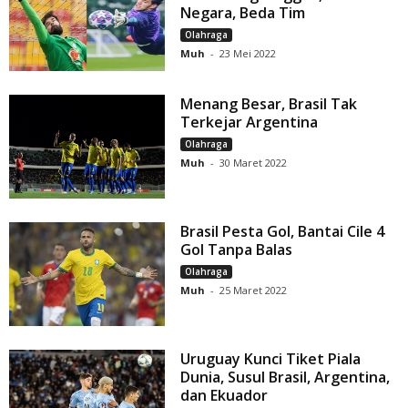
Negara, Beda Tim
Olahraga
Muh
-
23 Mei 2022
Menang Besar, Brasil Tak
Terkejar Argentina
Olahraga
Muh
-
30 Maret 2022
Brasil Pesta Gol, Bantai Cile 4
Gol Tanpa Balas
Olahraga
Muh
-
25 Maret 2022
Uruguay Kunci Tiket Piala
Dunia, Susul Brasil, Argentina,
dan Ekuador