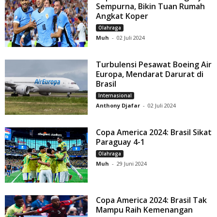
Sempurna, Bikin Tuan Rumah
Angkat Koper
Olahraga
Muh
-
02 Juli 2024
Turbulensi Pesawat Boeing Air
Europa, Mendarat Darurat di
Brasil
Internasional
Anthony Djafar
-
02 Juli 2024
Copa America 2024: Brasil Sikat
Paraguay 4-1
Olahraga
Muh
-
29 Juni 2024
Copa America 2024: Brasil Tak
Mampu Raih Kemenangan