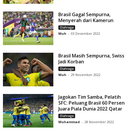
Brasil Gagal Sempurna,
Menyerah dari Kamerun
Olahraga
Muh
-
03 Desember 2022
Brasil Masih Sempurna, Swiss
Jadi Korban
Olahraga
Muh
-
29 November 2022
Jagokan Tim Samba, Pelatih
SFC: Peluang Brasil 60 Persen
Juara Piala Dunia 2022 Qatar
Olahraga
Muhammad
-
28 November 2022