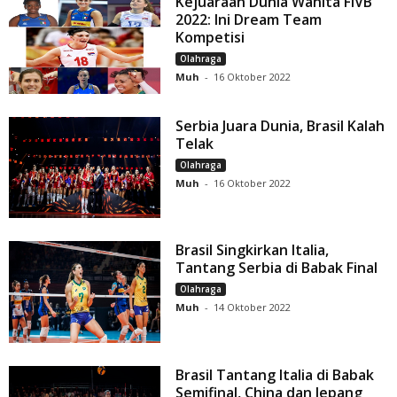
Kejuaraan Dunia Wanita FIVB
2022: Ini Dream Team
Kompetisi
Olahraga
Muh
-
16 Oktober 2022
Serbia Juara Dunia, Brasil Kalah
Telak
Olahraga
Muh
-
16 Oktober 2022
Brasil Singkirkan Italia,
Tantang Serbia di Babak Final
Olahraga
Muh
-
14 Oktober 2022
Brasil Tantang Italia di Babak
Semifinal, China dan Jepang