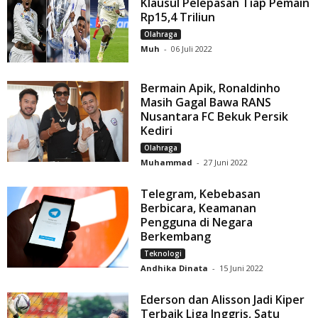
Klausul Pelepasan Tiap Pemain
Rp15,4 Triliun
Olahraga
Muh
-
06 Juli 2022
Bermain Apik, Ronaldinho
Masih Gagal Bawa RANS
Nusantara FC Bekuk Persik
Kediri
Olahraga
Muhammad
-
27 Juni 2022
Telegram, Kebebasan
Berbicara, Keamanan
Pengguna di Negara
Berkembang
Teknologi
Andhika Dinata
-
15 Juni 2022
Ederson dan Alisson Jadi Kiper
Terbaik Liga Inggris, Satu