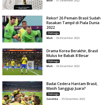
Muh
-
07 Desember 2022
Rekor! 26 Pemain Brasil Sudah
Rasakan Tampil di Piala Dunia
2022
Olahraga
Muh
-
06 Desember 2022
Drama Korea Berakhir, Brasil
Mulus ke Babak 8 Besar
Olahraga
Muh
-
06 Desember 2022
Badai Cedera Hantam Brasil,
Masih Sanggup Juara?
Olahraga
Sandika
-
05 Desember 2022