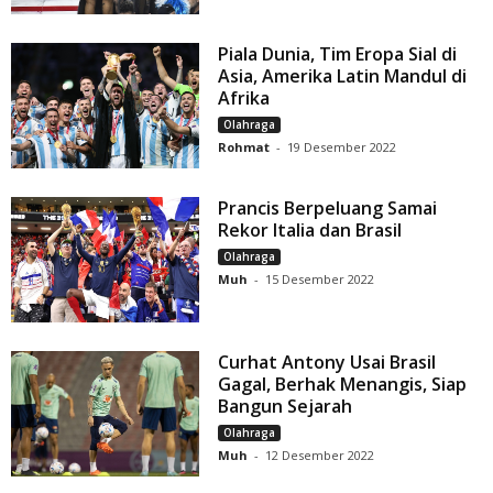
Piala Dunia, Tim Eropa Sial di
Asia, Amerika Latin Mandul di
Afrika
Olahraga
Rohmat
-
19 Desember 2022
Prancis Berpeluang Samai
Rekor Italia dan Brasil
Olahraga
Muh
-
15 Desember 2022
Curhat Antony Usai Brasil
Gagal, Berhak Menangis, Siap
Bangun Sejarah
Olahraga
Muh
-
12 Desember 2022