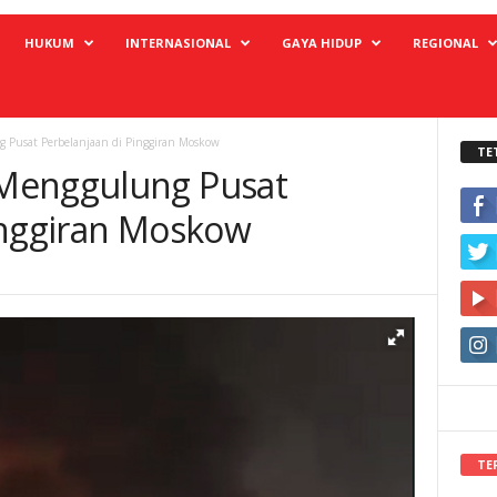
HUKUM
INTERNASIONAL
GAYA HIDUP
REGIONAL
 Pusat Perbelanjaan di Pinggiran Moskow
TE
Menggulung Pusat
inggiran Moskow