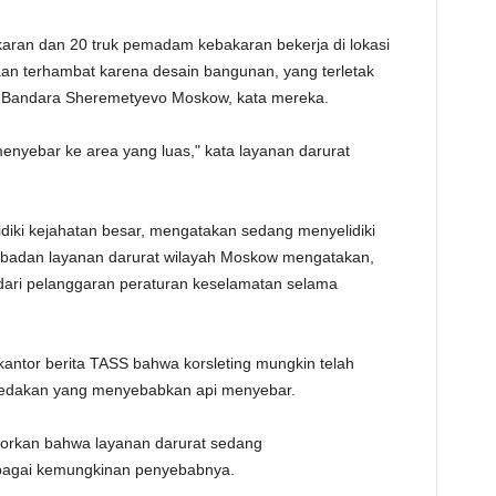
TE
aran dan 20 truk pemadam kebakaran bekerja di lokasi
jaan terhambat karena desain bangunan, yang terletak
ari Bandara Sheremetyevo Moskow, kata mereka.
menyebar ke area yang luas," kata layanan darurat
idiki kejahatan besar, mengatakan sedang menyelidiki
 badan layanan darurat wilayah Moskow mengatakan,
dari pelanggaran peraturan keselamatan selama
ntor berita TASS bahwa korsleting mungkin telah
 ledakan yang menyebabkan api menyebar.
porkan bahwa layanan darurat sedang
agai kemungkinan penyebabnya.