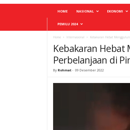
HOME
NASIONAL
EKONOMI
PEMILU 2024
Home
Internasional
Kebakaran Hebat Menggulung
Kebakaran Hebat 
Perbelanjaan di P
By
Rohmat
-
09 Desember 2022