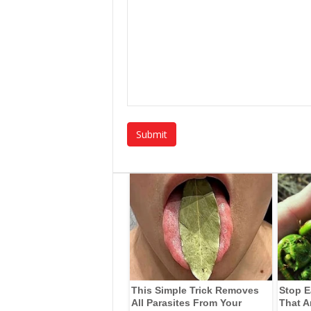
This Simple Trick Removes
Stop E
All Parasites From Your
That A