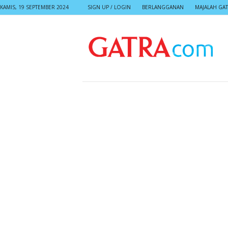
KAMIS, 19 SEPTEMBER 2024
SIGN UP / LOGIN
BERLANGGANAN
MAJALAH GA
G
A
T
R
A