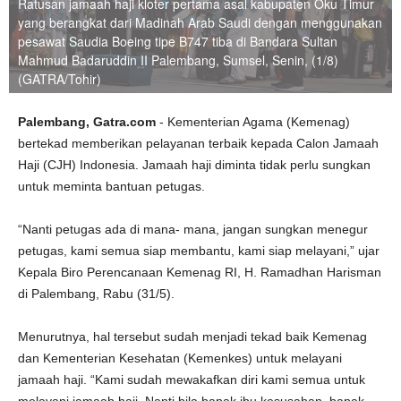
Ratusan jamaah haji kloter pertama asal kabupaten Oku Timur
yang berangkat dari Madinah Arab Saudi dengan menggunakan
pesawat Saudia Boeing tipe B747 tiba di Bandara Sultan
Mahmud Badaruddin II Palembang, Sumsel, Senin, (1/8)
(GATRA/Tohir)
Palembang, Gatra.com
- Kementerian Agama (Kemenag)
bertekad memberikan pelayanan terbaik kepada Calon Jamaah
Haji (CJH) Indonesia. Jamaah haji diminta tidak perlu sungkan
untuk meminta bantuan petugas.
“Nanti petugas ada di mana- mana, jangan sungkan menegur
petugas, kami semua siap membantu, kami siap melayani,” ujar
Kepala Biro Perencanaan Kemenag RI, H. Ramadhan Harisman
di Palembang, Rabu (31/5).
Menurutnya, hal tersebut sudah menjadi tekad baik Kemenag
dan Kementerian Kesehatan (Kemenkes) untuk melayani
jamaah haji. “Kami sudah mewakafkan diri kami semua untuk