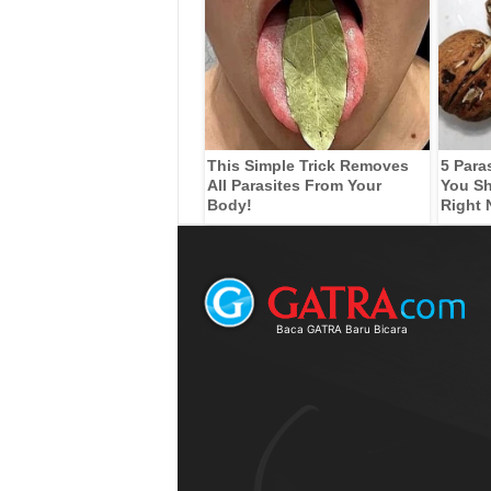
This Simple Trick Removes
5 Para
All Parasites From Your
You Sh
Body!
Right
Baca GATRA Baru Bicara