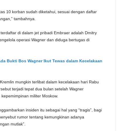
TE
itas 10 korban sudah diketahui, sesuai dengan daftar
bangan,” tambahnya.
terdaftar di dalam jet pribadi Embraer adalah Dmitry
engelola operasi Wagner dan diduga bertugas di
k Ada Bukti Bos Wagner Ikut Tewas dalam Kecelakaan
remlin mungkin terlibat dalam kecelakaan hari Rabu
ersebut terjadi tepat dua bulan setelah Wagner
 kepemimpinan militer Moskow.
ggambarkan insiden itu sebagai hal yang “tragis”, bagi
menyebut rumor tentang kemungkinan adanya
ngan mutlak”.