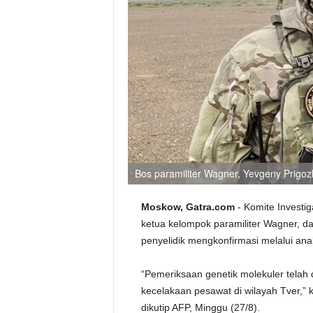
Bos paramiliter Wagner, Yevgeny Prigozh
Moskow, Gatra.com
- Komite Investi
ketua kelompok paramiliter Wagner, d
penyelidik mengkonfirmasi melalui anali
“Pemeriksaan genetik molekuler telah 
kecelakaan pesawat di wilayah Tver,” k
dikutip AFP, Minggu (27/8).