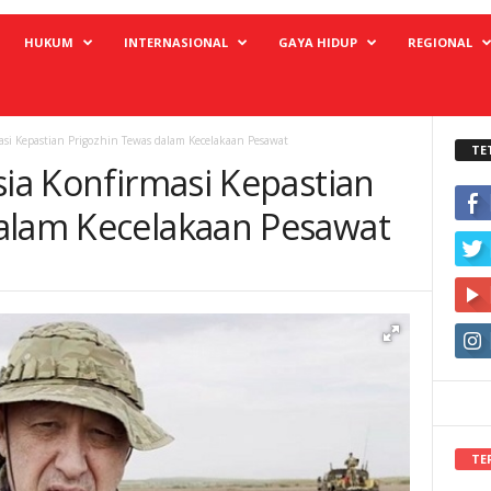
HUKUM
INTERNASIONAL
GAYA HIDUP
REGIONAL
masi Kepastian Prigozhin Tewas dalam Kecelakaan Pesawat
TE
sia Konfirmasi Kepastian
alam Kecelakaan Pesawat