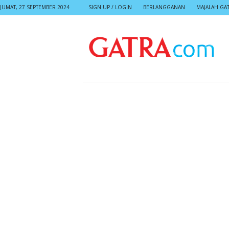
JUMAT, 27 SEPTEMBER 2024
SIGN UP / LOGIN
BERLANGGANAN
MAJALAH GA
G
A
T
R
A