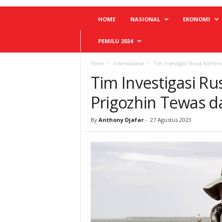
HOME
NASIONAL
EKONOMI
PEMILU 2024
Home
Internasional
Tim Investigasi Rusia Konfir
Tim Investigasi Ru
Prigozhin Tewas d
By
Anthony Djafar
-
27 Agustus 2023