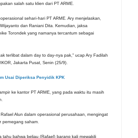
rupakan salah satu klien dari PT ARME.
TE
operasional sehari-hari PT ARME. Ary menjelaskan,
h Wijayanto dan Raniani Dita. Kemudian, jaksa
eike Torondek yang namanya tercantum sebagai
dak terlibat dalam day to day-nya pak," ucap Ary Fadilah
IKOR, Jakarta Pusat, Senin (25/9).
am Usai Diperiksa Penyidik KPK
ampir ke kantor PT ARME, yang pada waktu itu masih
m.
Rafael Alun dalam operasional perusahaan, mengingat
tar pemegang saham.
 kita tahu bahwa beliau (Rafael) barang kali mewakili