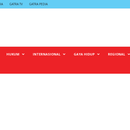
RA
GATRA TV
GATRA PEDIA
HUKUM
INTERNASIONAL
GAYA HIDUP
REGIONAL