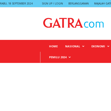
RABU, 18 SEPTEMBER 2024
SIGN UP / LOGIN
BERLANGGANAN
MAJALAH GAT
G
A
T
R
A
HOME
NASIONAL
EKONOMI
PEMILU 2024