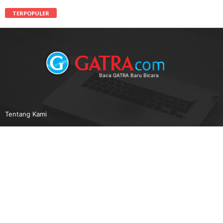
TERPOPULER
Baca GATRA Baru Bicara
Tentang Kami
Pedoman Media Siber
Karir
Beriklan
Disclaimer