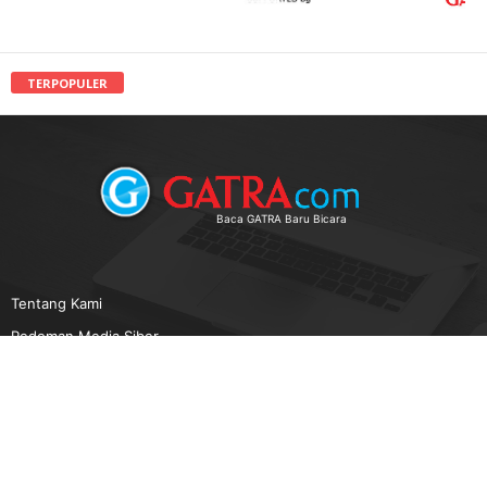
TERPOPULER
Baca GATRA Baru Bicara
Tentang Kami
Pedoman Media Siber
Karir
Beriklan
Disclaimer