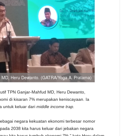
ud MD, Heru Dewanto. (GATRA/Yoga A. Pratama)
kutif TPN Ganjar-Mahfud MD, Heru Dewanto,
mi di kisaran 7% merupakan keniscayaan. Ia
 untuk keluar dari
middle income trap.
ebagai negara kekuatan ekonomi terbesar nomor
 pada 2038 kita harus keluar dari jebakan negara
mau kita harus tumbuh ekonomi 7%,” kata Heru dalam