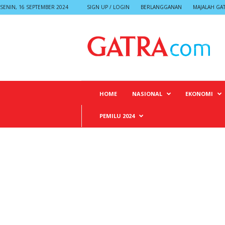
SENIN, 16 SEPTEMBER 2024
SIGN UP / LOGIN
BERLANGGANAN
MAJALAH GA
G
A
T
R
A
HOME
NASIONAL
EKONOMI
PEMILU 2024