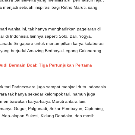
hasa Sansekerta yang memiliki arti “permaisuri raja”,
 menjadi sebuah inspirasi bagi Retno Maruti, sang
nari wanita ini, tak hanya menghadirkan pagelaran di
ar di Indonesia lainnya seperti Solo, Bali, Yogya.
lanade Singapore untuk menampilkan karya kolaborasi
ik yang berjudul Amazing Bedhaya-Legong Calonarang.
udi Bermain Boal: Tiga Pertunjukan Pertama
 tari Padnecwara juga sempat menjadi duta Indonesia
ara tak hanya sekedar kelompok tari, namun juga
membawakan karya-karya Maruti antara lain:
imanyu Gugur, Palgunadi, Sekar Pembayun, Ciptoning,
 Alap-alapan Sukesi, Kidung Dandaka, dan masih