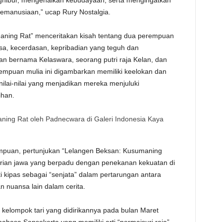
hibur, mengenalkan kebudayaan, serta mengingatkan
 kemanusiaan,” ucap Rury Nostalgia.
aning Rat” menceritakan kisah tentang dua perempuan
asa, kecerdasan, kepribadian yang teguh dan
aan bernama Kelaswara, seorang putri raja Kelan, dan
rempuan mulia ini digambarkan memiliki keelokan dan
lai-nilai yang menjadikan mereka menjuluki
ihan.
ning Rat oleh Padnecwara di Galeri Indonesia Kaya
rempuan, pertunjukan “Lelangen Beksan: Kusumaning
arian jawa yang berpadu dengan penekanan kekuatan di
 kipas sebagai “senjata” dalam pertarungan antara
 nuansa lain dalam cerita.
elompok tari yang didirikannya pada bulan Maret