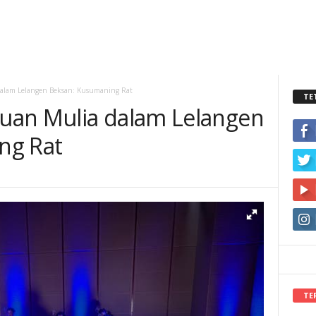
alam Lelangen Beksan: Kusumaning Rat
TE
uan Mulia dalam Lelangen
ng Rat