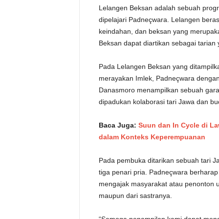
Lelangen Beksan adalah sebuah prog
dipelajari Padneçwara. Lelangen beras
keindahan, dan beksan yang merupakan
Beksan dapat diartikan sebagai tarian 
Pada Lelangen Beksan yang ditampilkan
merayakan Imlek, Padneçwara dengan 
Danasmoro menampilkan sebuah garap
dipadukan kolaborasi tari Jawa dan bu
Baca Juga:
Suun dan In Cycle di La
dalam Konteks Keperempuanan
Pada pembuka ditarikan sebuah tari J
tiga penari pria. Padneçwara berhar
mengajak masyarakat atau penonton un
maupun dari sastranya.