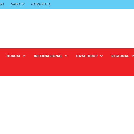
TRA
GATRA TV
GATRA PEDIA
HUKUM
INTERNASIONAL
GAYA HIDUP
REGIONAL