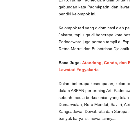
1976. Nama Padnecwara diambil dari ba
gabungan kata Padmi/padni dan Iswara
pendiri kelompok ini.
Kelompok tari yang didominasi oleh pe
Jakarta, tapi juga di beberapa kota bes
Padnecwara juga pernah tampil di Esp
Retno Maruti dan Bulantrisna Djelant
Baca Juga:
Atandang, Ganda, dan B
Lawatari Yogyakarta
Dalam beberapa kesempatan, kelompok
dalam ASEAN performing Art. Padnecw
sebuah media berkesenian yang telah 
Damarwulan, Roro Mendut, Savitri, Ab
Kangsadewa, Dewabrata dan Suropati,
banyak karya istimewa lainnya.