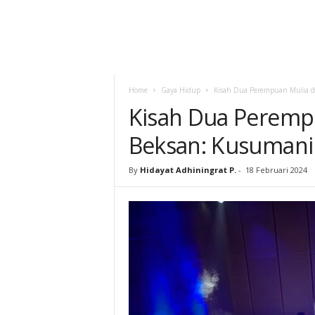
Home
Gaya Hidup
Kisah Dua Perempuan Mulia d
Kisah Dua Peremp
Beksan: Kusumani
By
Hidayat Adhiningrat P.
-
18 Februari 2024