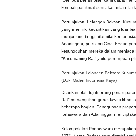
“Semoga penampilan kami dapat meng
kembali penikmat seni akan nilai-nilai
Pertunjukan “Lelangen Beksan: Kusum
yang memiliki kecantikan yang luar bi
menjunjung tinggi nilai-nilai kemanusi
Adaninggar, putri dari Cina. Kedua pe
kesungguhan mereka dalam menjaga ni
“Kusumaning Rat” yaitu perempuan pil
Pertunjukan Lelangen Beksan: Kusuma
(Dok. Galeri Indonesia Kaya)
Ditarikan oleh tujuh orang penari pe
Rat” menampilkan gerak luwes khas t
beberapa bagian. Penggunaan properti
Kelaswara dan Adaninggar menciptakan
Kelompok tari Padnecwara merupakan k