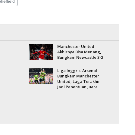
heffield
Manchester United
Akhirnya Bisa Menang,
Bungkam Newcastle 3-2
Liga Inggris: Arsenal
Bungkam Manchester
United, Laga Terakhir
Jadi Penentuan Juara
a