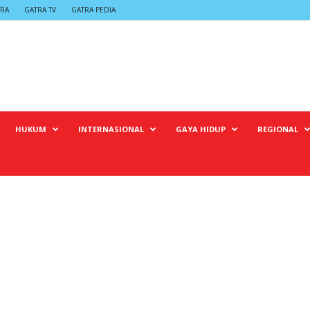
TRA
GATRA TV
GATRA PEDIA
HUKUM
INTERNASIONAL
GAYA HIDUP
REGIONAL