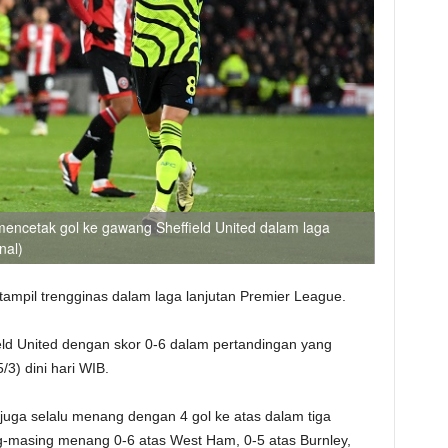
mencetak gol ke gawang Sheffield United dalam laga
nal)
 tampil trengginas dalam laga lanjutan Premier League.
ld United dengan skor 0-6 dalam pertandingan yang
/3) dini hari WIB.
juga selalu menang dengan 4 gol ke atas dalam tiga
ing-masing menang 0-6 atas West Ham, 0-5 atas Burnley,