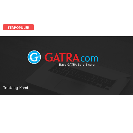
TERPOPULER
Baca GATRA Baru Bicara
Tentang Kami
Pedoman Media Siber
Karir
Beriklan
Disclaimer