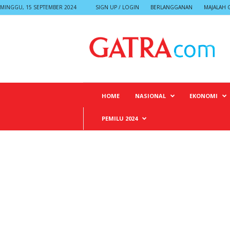
MINGGU, 15 SEPTEMBER 2024
SIGN UP / LOGIN
BERLANGGANAN
MAJALAH 
G
A
T
R
A
HOME
NASIONAL
EKONOMI
PEMILU 2024