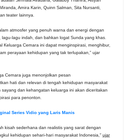
a adalah Simhala Avadana, Galabby Thahira, Aisyah
Miranda, Amira Karin, Quinn Salman, Sita Nursanti,
n teater lainnya.
dalam atmosfer yang penuh warna dan energi dengan
, lagu-lagu indah, dan bahkan logat Sunda yang khas.
 Keluarga Cemara ini dapat menginspirasi, menghibur,
m perayaan kehidupan yang tak terlupakan,” ujar
rga Cemara juga menonjolkan pesan
an hati dan relevan di tengah kehidupan masyarakat
sayang dan kehangatan keluarga ini akan diceritakan
irasi para penonton.
iginal Series Vidio yang Laris Manis
h kisah sederhana dan realistis yang sarat dengan
kul kehidupan sehari-hari masyarakat Indonesia,"
ujar