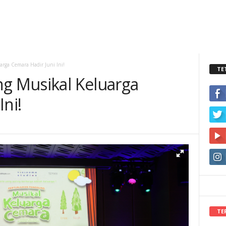
arga Cemara Hadir Juni Ini!
TE
ng Musikal Keluarga
Ini!