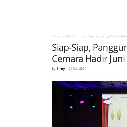
Home
Hiburan
Siap-Siap, Panggung Musikal Kelu
Siap-Siap, Panggu
Cemara Hadir Juni 
By
Birny
-
01 Mei 2024