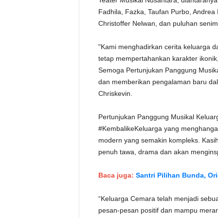
Teater Musikal Nusantara, diantarany
Fadhila, Fazka, Taufan Purbo, Andrea 
Christoffer Nelwan, dan puluhan senima
"Kami menghadirkan cerita keluarga 
tetap mempertahankan karakter ikonik
Semoga Pertunjukan Panggung Musikal
dan memberikan pengalaman baru dala
Chriskevin.
Pertunjukan Panggung Musikal Kelua
#KembalikeKeluarga yang menghangatk
modern yang semakin kompleks. Kasih 
penuh tawa, drama dan akan menginsp
Baca juga:
Santri Pilihan Bunda, Or
“Keluarga Cemara telah menjadi sebua
pesan-pesan positif dan mampu merang