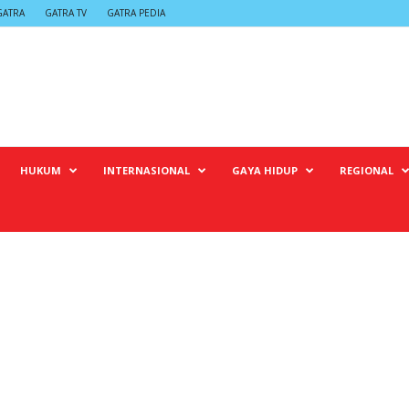
GATRA
GATRA TV
GATRA PEDIA
HUKUM
INTERNASIONAL
GAYA HIDUP
REGIONAL