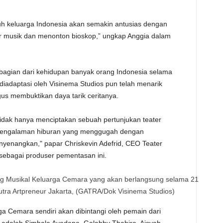
uh keluarga Indonesia akan semakin antusias dengan
ser musik dan menonton bioskop,” ungkap Anggia dalam
bagian dari kehidupan banyak orang Indonesia selama
diadaptasi oleh Visinema Studios pun telah menarik
igus membuktikan daya tarik ceritanya.
 tidak hanya menciptakan sebuah pertunjukan teater
 pengalaman hiburan yang menggugah dengan
enangkan," papar Chriskevin Adefrid, CEO Teater
 sebagai produser pementasan ini.
ng Musikal Keluarga Cemara yang akan berlangsung selama 21
putra Artpreneur Jakarta, (GATRA/Dok Visinema Studios)
a Cemara sendiri akan dibintangi oleh pemain dari