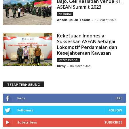
Bajo, Cek Kesiapan Venue KTT
ASEAN Summit 2023
Nasional
Antonius Un Taolin
-
12 Maret 2023
Keketuaan Indonesia
Sukseskan ASEAN Sebagai
Lokomotif Perdamaian dan
Kesejahteraan Kawasan
Internasional
Birny
-
04 Maret 2023
TETAP TERHUBUNG
Fans
LIKE
Followers
FOLLOW
Subscribers
SUBSCRIBE