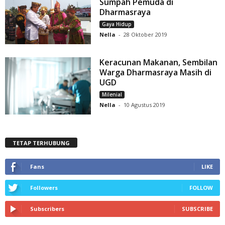
Sumpah Pemuda di
Dharmasraya
Gaya Hidup
Nella
-
28 Oktober 2019
Keracunan Makanan, Sembilan
Warga Dharmasraya Masih di
UGD
Milenial
Nella
-
10 Agustus 2019
TETAP TERHUBUNG
Fans
LIKE
Followers
FOLLOW
Subscribers
SUBSCRIBE