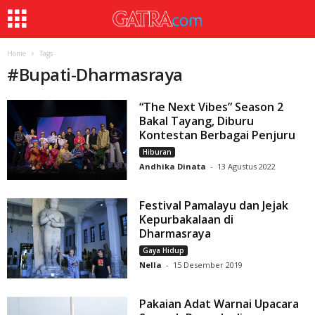
Home
Tags
#
Bupati-Dharmasraya
“The Next Vibes” Season 2
Bakal Tayang, Diburu
Kontestan Berbagai Penjuru
Hiburan
Andhika Dinata
-
13 Agustus 2022
Festival Pamalayu dan Jejak
Kepurbakalaan di
Dharmasraya
Gaya Hidup
Nella
-
15 Desember 2019
Pakaian Adat Warnai Upacara