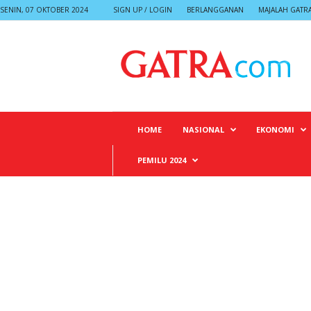
SENIN, 07 OKTOBER 2024
SIGN UP / LOGIN
BERLANGGANAN
MAJALAH GATR
G
A
T
R
A
HOME
NASIONAL
EKONOMI
PEMILU 2024