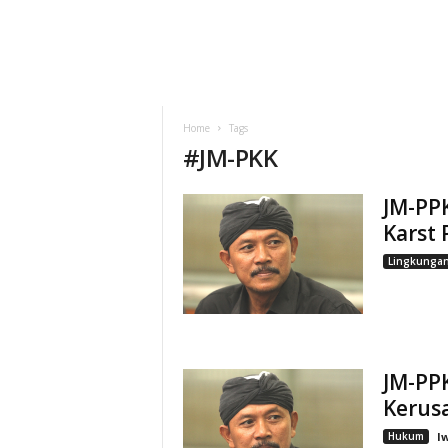
Home
Tags
#
JM-PKK
JM-PP
Karst
Lingkunga
JM-PPK
Kerus
Hukum
I