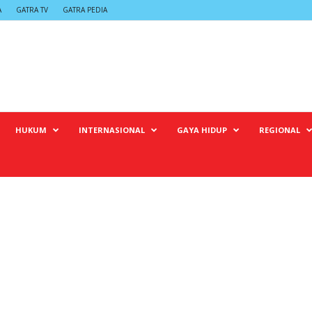
A
GATRA TV
GATRA PEDIA
HUKUM
INTERNASIONAL
GAYA HIDUP
REGIONAL