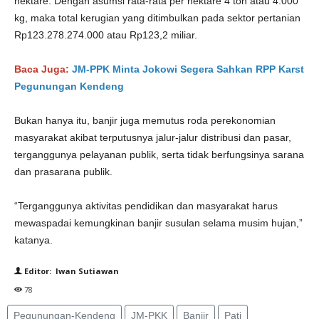
hektare. Dengan asumsi rata-rata per hektare 4 ton atau 4.000
kg, maka total kerugian yang ditimbulkan pada sektor pertanian
Rp123.278.274.000 atau Rp123,2 miliar.
Baca Juga:
JM-PPK Minta Jokowi Segera Sahkan RPP Karst
Pegunungan Kendeng
Bukan hanya itu, banjir juga memutus roda perekonomian
masyarakat akibat terputusnya jalur-jalur distribusi dan pasar,
terganggunya pelayanan publik, serta tidak berfungsinya sarana
dan prasarana publik.
“Terganggunya aktivitas pendidikan dan masyarakat harus
mewaspadai kemungkinan banjir susulan selama musim hujan,”
katanya.
Editor: Iwan Sutiawan
78
Pegunungan-Kendeng
JM-PKK
Banjir
Pati