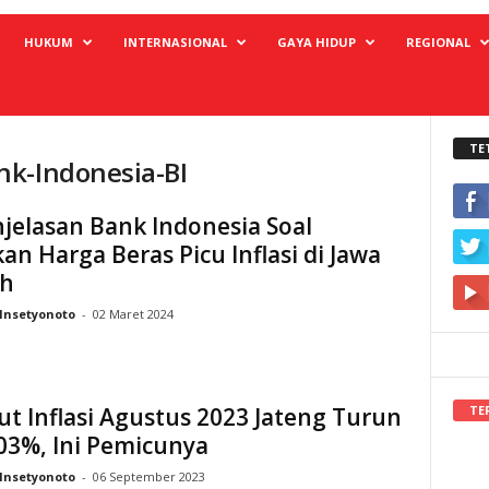
HUKUM
INTERNASIONAL
GAYA HIDUP
REGIONAL
TE
nk-Indonesia-BI
njelasan Bank Indonesia Soal
an Harga Beras Picu Inflasi di Jawa
h
Insetyonoto
-
02 Maret 2024
TE
ut Inflasi Agustus 2023 Jateng Turun
,03%, Ini Pemicunya
Insetyonoto
-
06 September 2023