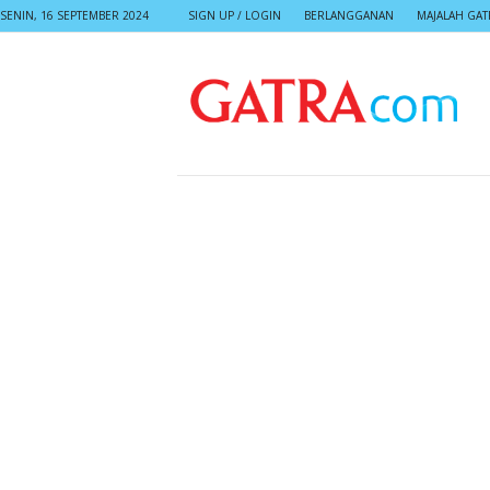
SENIN, 16 SEPTEMBER 2024
SIGN UP / LOGIN
BERLANGGANAN
MAJALAH GAT
G
A
T
R
A