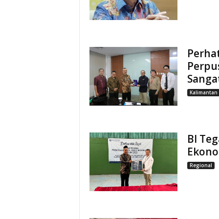
Perhat
Perpus
Sangat
Kalimantan
BI Te
Ekono
Regional