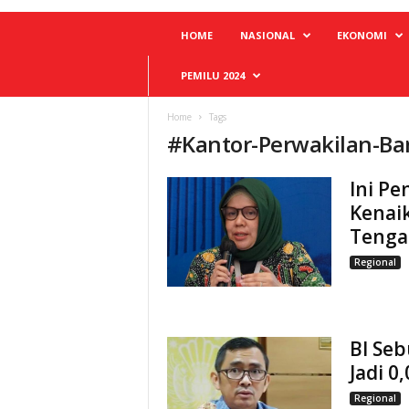
HOME
NASIONAL
EKONOMI
PEMILU 2024
Home
Tags
#
Kantor-Perwakilan-Ba
Ini Pe
Kenaik
Tenga
Regional
BI Seb
Jadi 0
Regional