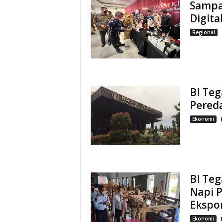
Sampa
Digita
Regional
BI Teg
Pered
Ekonomi
BI Teg
Napi P
Ekspo
Ekonomi