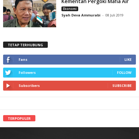
Kementan Pergoki Mafia Air
Ekonomi
Syah Deva Ammurabi
-
08 Juli 2019
TETAP TERHUBUNG
Fans
LIKE
Followers
FOLLOW
Subscribers
SUBSCRIBE
TERPOPULER