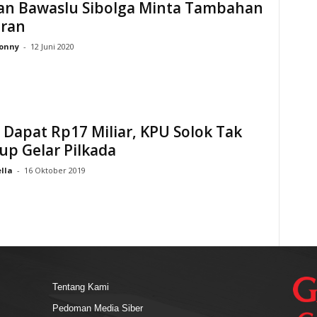
an Bawaslu Sibolga Minta Tambahan
ran
onny
-
12 Juni 2020
Dapat Rp17 Miliar, KPU Solok Tak
p Gelar Pilkada
lla
-
16 Oktober 2019
Tentang Kami
Pedoman Media Siber