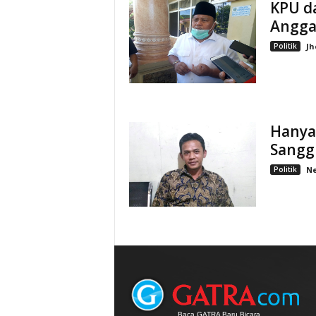
KPU d
Angga
Politik
Jh
Hanya 
Sanggu
Politik
Ne
Baca GATRA Baru Bicara