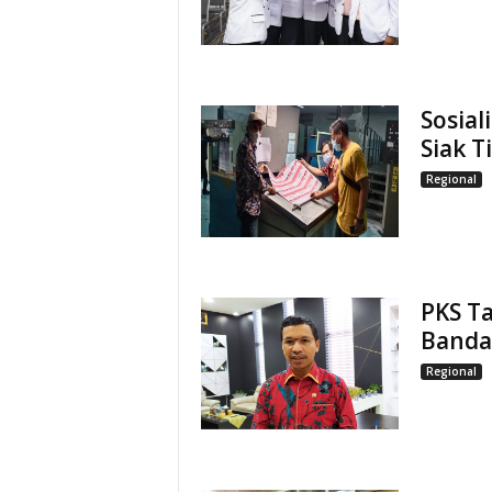
Sosial
Siak T
Regional
PKS T
Banda
Regional