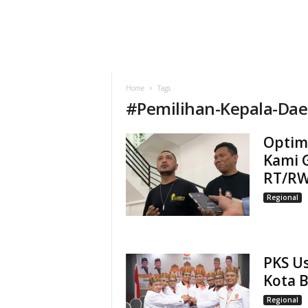
Home
Tags
#
Pemilihan-Kepala-Dae
Optima
Kami G
RT/R
Regional
PKS U
Kota 
Regional