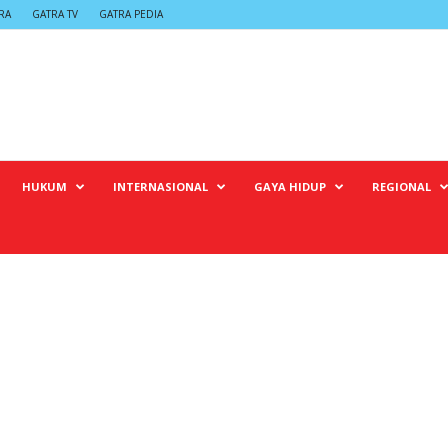
RA
GATRA TV
GATRA PEDIA
HUKUM
INTERNASIONAL
GAYA HIDUP
REGIONAL