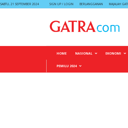
SABTU, 21 SEPTEMBER 2024
SIGN UP / LOGIN
BERLANGGANAN
MAJALAH GAT
G
A
T
R
A
HOME
NASIONAL
EKONOMI
PEMILU 2024