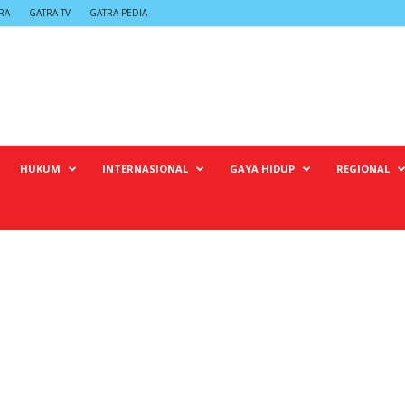
RA
GATRA TV
GATRA PEDIA
HUKUM
INTERNASIONAL
GAYA HIDUP
REGIONAL