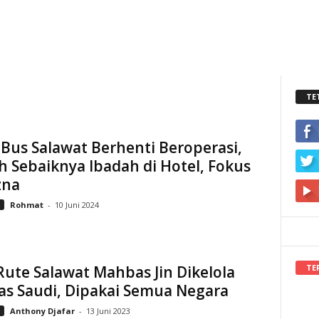
TE
Bus Salawat Berhenti Beroperasi,
 Sebaiknya Ibadah di Hotel, Fokus
zna
i
Rohmat
-
10 Juni 2024
TE
Rute Salawat Mahbas Jin Dikelola
as Saudi, Dipakai Semua Negara
i
Anthony Djafar
-
13 Juni 2023