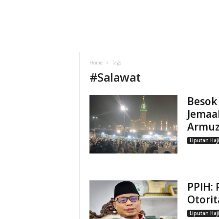
Home
Tags
#
Salawat
Besok 
Jemaah
Armu
Liputan Haj
PPIH: 
Otorit
Liputan Haj