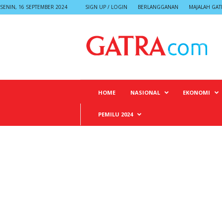
SENIN, 16 SEPTEMBER 2024
SIGN UP / LOGIN
BERLANGGANAN
MAJALAH GAT
G
A
T
R
A
HOME
NASIONAL
EKONOMI
PEMILU 2024