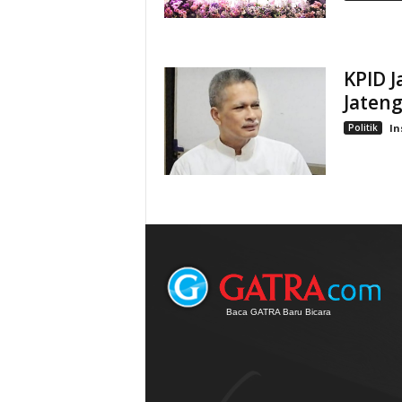
KPID J
Jateng
Politik
In
Baca GATRA Baru Bicara