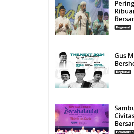
Pering
Ribuan
Bersa
Regional
Gus Mu
Bersh
Regional
Sambu
Civita
Bersa
Pendidikan