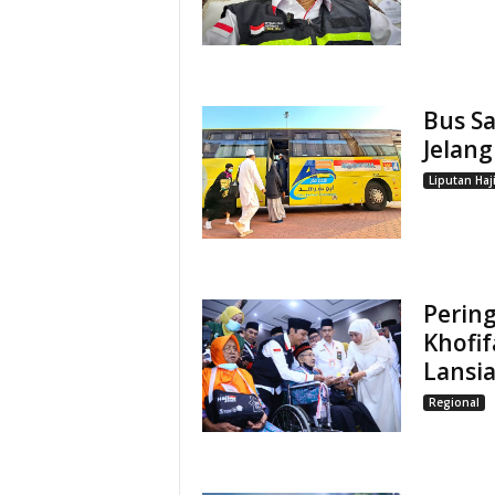
Bus Sa
Jelang
Liputan Haj
Pering
Khofif
Lansi
Regional