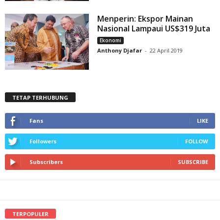
Menperin: Ekspor Mainan
Nasional Lampaui US$319 Juta
Ekonomi
Anthony Djafar
-
22 April 2019
TETAP TERHUBUNG
Fans
LIKE
Followers
FOLLOW
Subscribers
SUBSCRIBE
TERPOPULER