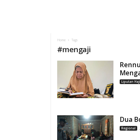
Home
Tags
#
mengaji
Rennu,
Menga
Liputan Haj
Dua Bo
Regional