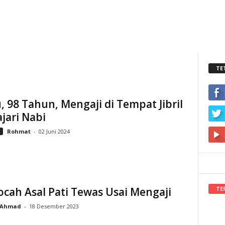
TE
 98 Tahun, Mengaji di Tempat Jibril
jari Nabi
i
Rohmat
-
02 Juni 2024
TE
cah Asal Pati Tewas Usai Mengaji
Ahmad
-
18 Desember 2023