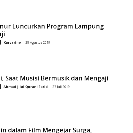
nur Luncurkan Program Lampung
ji
Karvarino
-
28 Agustus 2019
, Saat Musisi Bermusik dan Mengaji
Ahmad Jilul Qurani Farid
-
27 Juli 2019
in dalam Film Mengejar Surga,