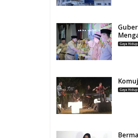
Guber
Menga
Gaya Hidup
Komuji
Gaya Hidup
Berma