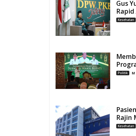
Gus Yu
Rapid
Kesehatan
Memba
Progr
Politik
M
Pasien
Rajin 
Kesehatan