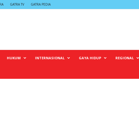
RA
GATRA TV
GATRA PEDIA
HUKUM
INTERNASIONAL
GAYA HIDUP
REGIONAL