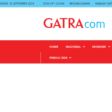
SENIN, 16 SEPTEMBER 2024
SIGN UP / LOGIN
BERLANGGANAN
MAJALAH GAT
G
A
T
R
A
HOME
NASIONAL
EKONOMI
PEMILU 2024