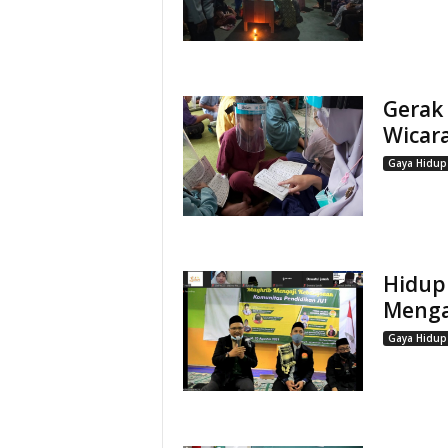
Gerak
Wicara
Gaya Hidup
Hidup
Menga
Gaya Hidup