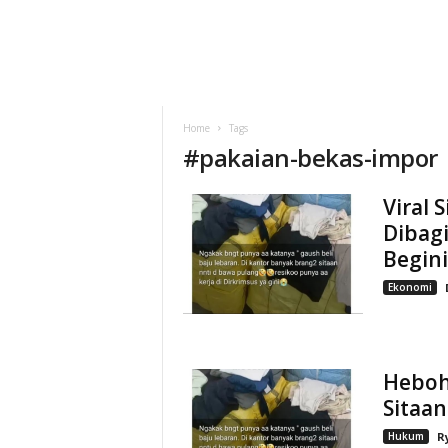
Home
Tags
#
pakaian-bekas-impor
Viral 
Dibagi
Begin
Ekonomi
Heboh
Sitaa
Hukum
R