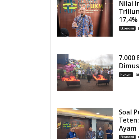
Nilai 
Triliu
17,4%
Ekonomi
7.000 
Dimus
Hukum
D
Soal 
Teten
Ayam
Ekonomi