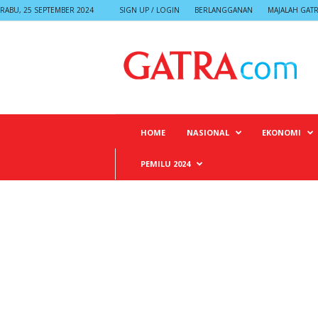
RABU, 25 SEPTEMBER 2024
SIGN UP / LOGIN
BERLANGGANAN
MAJALAH GAT
G
A
T
R
A
HOME
NASIONAL
EKONOMI
PEMILU 2024