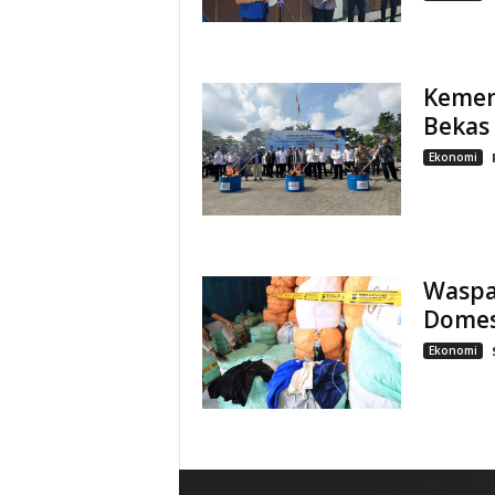
Kemen
Bekas
Ekonomi
Waspad
Domes
Ekonomi