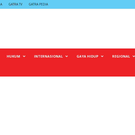
RA
GATRA TV
GATRA PEDIA
HUKUM
INTERNASIONAL
GAYA HIDUP
REGIONAL