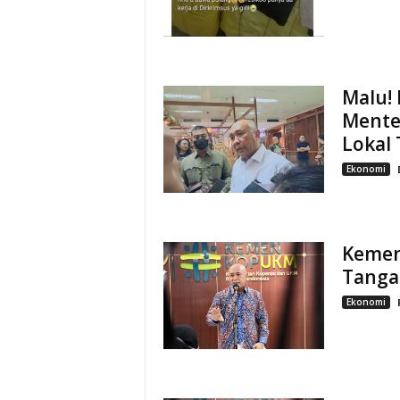
Malu!
Menter
Lokal 
Ekonomi
Kemen
Tangan
Ekonomi